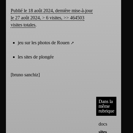
Publié le 18 août 2024, dernière mise-à-jour
le 27 août 2024, > 6 visites, >> 464503
visites totales
.
jeu sur les photos de Rouen
les sites de plongée
[
bruno sanchiz
]
Dans la
même
rubrique
docs
sites