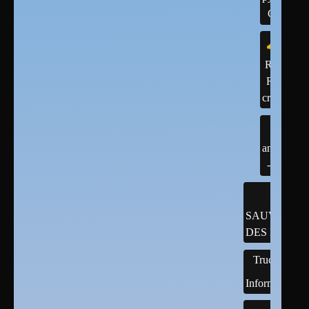
C++
R ,
R-
cran
android
- java
SAUVEGAR
DES DONNÉ
Trucs
Informatiques