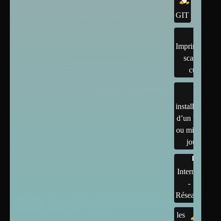
GIT
Imprimantes,
scanner,
cups
installation
d’un linux
ou mises à
jour
Internet
-
Réseaux
les