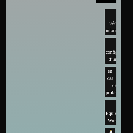
"sécurité"
informatique
configuration
d’un linux
en
cas
de
problème
Equivalents
Windows