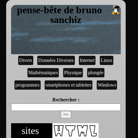
pense-bête de bruno
sanchiz
Divers
Données Diverses
Internet
Linux
Mathématiques
Physique
plongée
programmes
smartphones et tablettes
Windows
Rechercher :
sites