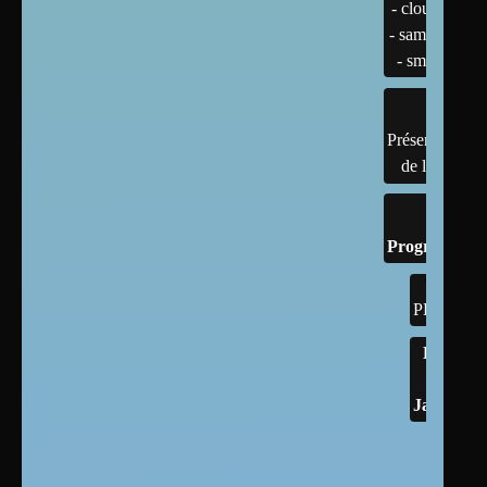
- cloud
- samba
- smb
Présentation
de linux
Programmati
PHP
Html
Css
Javascript
leaflet