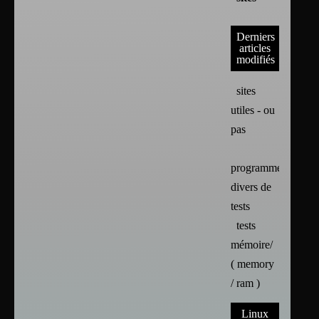
Derniers
articles
modifiés
sites
utiles - ou
pas
programmes
divers de
tests
tests
mémoire/
( memory
/ ram )
Linux