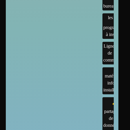
bureaux
les
programmes
à installer
Lignes
de
commandes
matériels :
infos et
installations
partage
de
données