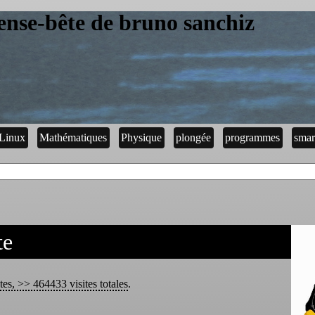
ense-bête de bruno sanchiz
Linux
Mathématiques
Physique
plongée
programmes
smar
te
tes, >> 464433 visites totales
.