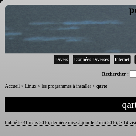
p
Divers
Données Diverses
Internet
Rechercher :
Accueil
>
Linux
>
les programmes à installer
>
qarte
qar
Publié le 31 mars 2016, dernière mise-à-jour le 2 mai 2016, > 14 visi