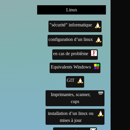
Linux
"sécurité" informatique
configuration d’un linux
en cas de problème
Equivalents Windows
GIT
Imprimantes, scanner,
cups
installation d’un linux ou
mises à jour