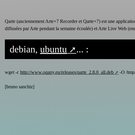
Qarte (anciennement Arte+7 Recorder et Qarte+7) est une application
diffusées par Arte pendant la semaine écoulée) et Arte Live Web (en
debian,
ubuntu
... :
wget -c
http://www.oqapy.eu/releases/qarte_2.8.0_all.deb
-O /tmp/
[
bruno sanchiz
]