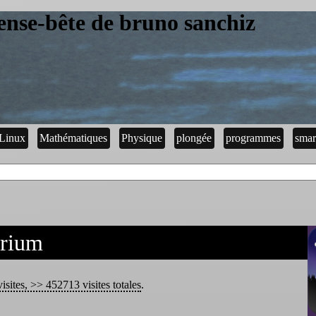
ense-bête de bruno sanchiz
Linux
Mathématiques
Physique
plongée
programmes
smar
arium
isites, >> 452713 visites totales
.