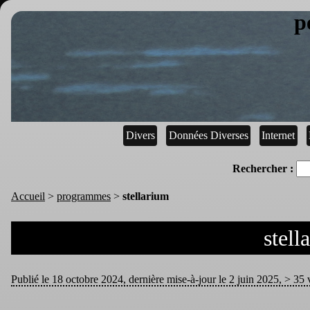
p
Divers
Données Diverses
Internet
Rechercher :
Accueil
>
programmes
>
stellarium
stell
Publié le 18 octobre 2024, dernière mise-à-jour le 2 juin 2025, > 35 v