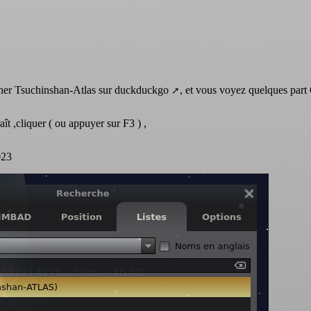
cher Tsuchinshan-Atlas sur
duckduckgo
, et vous voyez quelques par
ît ,cliquer ( ou appuyer sur F3 ) ,
023