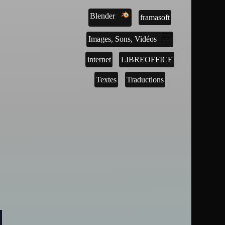
Blender
framasoft
Images, Sons, Vidéos
internet
LIBREOFFICE
Textes
Traductions