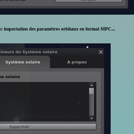
sur
importation des paramètres orbitaux en format MPC...