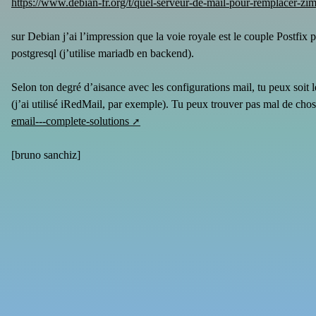
https://www.debian-fr.org/t/quel-serveur-de-mail-pour-remplacer-zi
sur Debian j’ai l’impression que la voie royale est le couple Postf
postgresql (j’utilise mariadb en backend).
Selon ton degré d’aisance avec les configurations mail, tu peux soit le
(j’ai utilisé iRedMail, par exemple). Tu peux trouver pas mal de chos
email---complete-solutions
[
bruno sanchiz
]