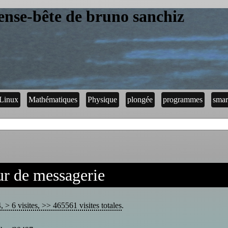
ense-bête de bruno sanchiz
Linux
Mathématiques
Physique
plongée
programmes
smar
ur de messagerie
> 6 visites, >> 465561 visites totales
.