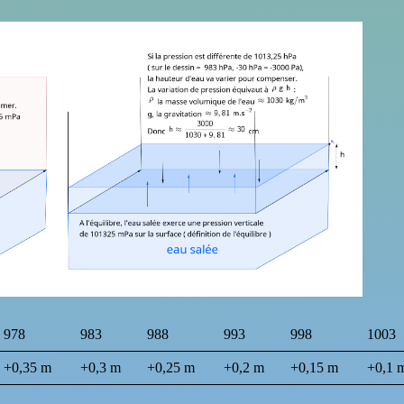
978
983
988
993
998
1003
+0,35 m
+0,3 m
+0,25 m
+0,2 m
+0,15 m
+0,1 