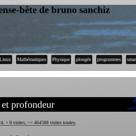
ense-bête de bruno sanchiz
Linux
Mathématiques
Physique
plongée
programmes
smar
 et profondeur
 > 8 visites, >> 464588 visites totales
.