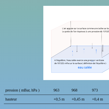
pression ( mBar, hPa )
963
968
973
hauteur
+0,5 m
+0,45 m
+0,4 m