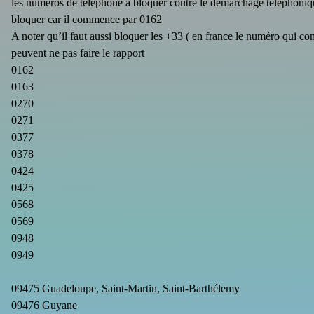
les numéros de téléphone à bloquer contre le démarchage téléphonique
bloquer car il commence par 0162
A noter qu’il faut aussi bloquer les +33 ( en france le numéro qui 
peuvent ne pas faire le rapport
0162
0163
0270
0271
0377
0378
0424
0425
0568
0569
0948
0949
09475 Guadeloupe, Saint-Martin, Saint-Barthélemy
09476 Guyane