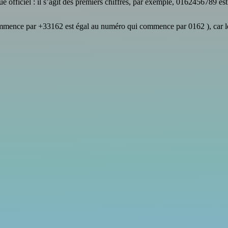
 officiel : il s’agit des premiers chiffres, par exemple, 0162456789 es
commence par +33162 est égal au numéro qui commence par 0162 ), car l