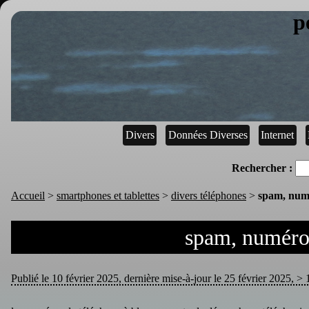
p
Divers
Données Diverses
Internet
Rechercher :
Accueil
>
smartphones et tablettes
>
divers téléphones
>
spam, numé
spam, numéros
Publié le 10 février 2025, dernière mise-à-jour le 25 février 2025, > 1