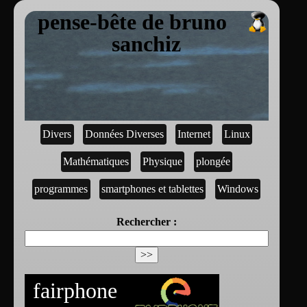
pense-bête de bruno
sanchiz
Divers
Données Diverses
Internet
Linux
Mathématiques
Physique
plongée
programmes
smartphones et tablettes
Windows
Rechercher :
fairphone