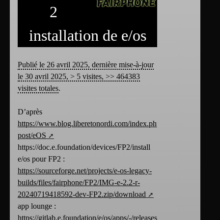
2
installation de e/os
Publié le 26 avril 2025, dernière mise-à-jour
le 30 avril 2025, > 5 visites, >> 464383
visites totales
.
D’après
https://www.blog.liberetonordi.com/index.php?
post/eOS
https://doc.e.foundation/devices/FP2/install
e/os pour FP2 :
https://sourceforge.net/projects/e-os-legacy-
builds/files/fairphone/FP2/IMG-e-2.2-r-
20240719418592-dev-FP2.zip/download
app lounge :
https://gitlab.e.foundation/e/os/apps/-/releases/permalink/latest