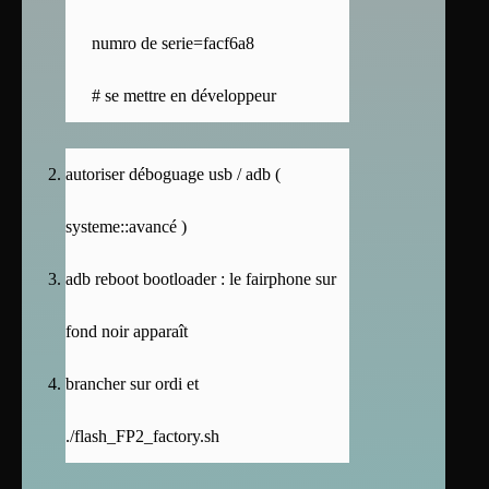
numro de serie=facf6a8
# se mettre en développeur
autoriser déboguage usb / adb (
systeme::avancé )
adb reboot bootloader : le fairphone sur
fond noir apparaît
brancher sur ordi et
./flash_FP2_factory.sh