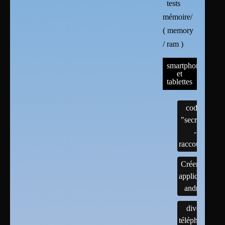
tests
mémoire/
( memory
/ ram )
smartphones
et
tablettes
codes
"secrets"
-
raccourcis
Créer une
application
android
divers
téléphones