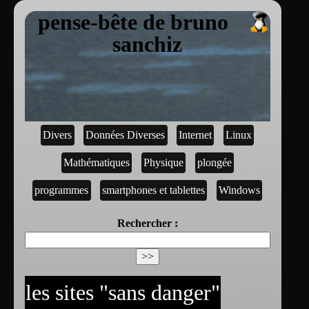
pense-bête de bruno
sanchiz
Divers
Données Diverses
Internet
Linux
Mathématiques
Physique
plongée
programmes
smartphones et tablettes
Windows
Rechercher :
les sites "sans danger"