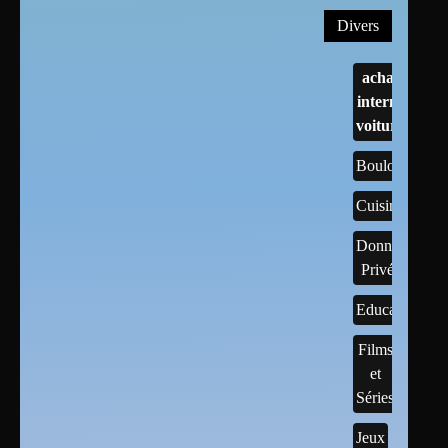
Divers
achats
internet
voitures
Boulots
Cuisine
Données
Privées
Educatif
Films
et
Séries
Jeux