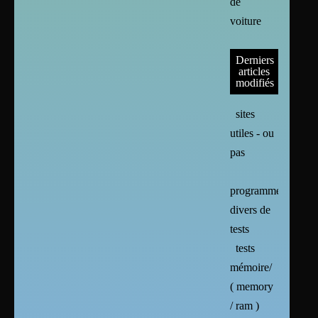
de
voiture
Derniers
articles
modifiés
sites
utiles - ou
pas
programmes
divers de
tests
tests
mémoire/
( memory
/ ram )