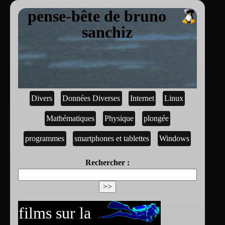
pense-bête de bruno
sanchiz
Divers
Données Diverses
Internet
Linux
Mathématiques
Physique
plongée
programmes
smartphones et tablettes
Windows
Rechercher :
films sur la