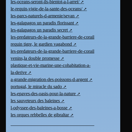
les-oceans-seront-ils-bientot-a-l-arret/
le-requin-vigie-de-la-sante-des-oceans/
les-parcs-naturels-d-armenie/sevan
les-galapagos un paradis florissant
les-galapagos un paradis secret
les-predateurs-de-la-grande-barriere-de-corail
requin tigre, le gardien vagabond
les-predateurs-de-la-grande-barriere-de-corail
venins,la double promesse
plastique-et-vie-marine-une-cohabitation-a-
la-derive
a-grande-migration-des-poissons-d-argent
portugal, le miracle du sado
les-epaves-des-oasis-pour-la-nature
les sauveteurs des baleines
l-odyssee-des-baleines-a-bosse
les orques rebbelles de gibraltar