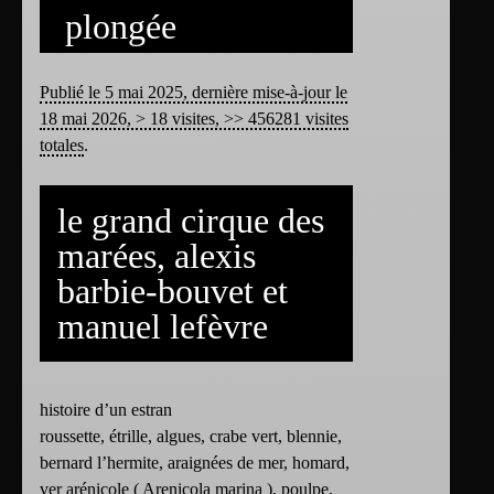
plongée
Publié le 5 mai 2025, dernière mise-à-jour le
18 mai 2026, > 18 visites, >> 456281 visites
totales
.
le grand cirque des
marées, alexis
barbie-bouvet et
manuel lefèvre
histoire d’un estran
roussette, étrille, algues, crabe vert, blennie,
bernard l’hermite, araignées de mer, homard,
ver arénicole ( Arenicola marina ), poulpe,