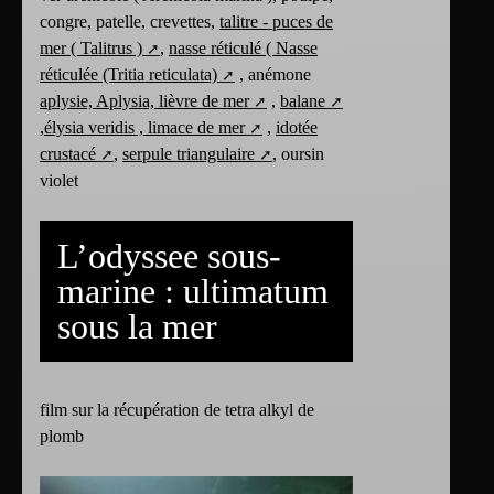
congre, patelle, crevettes,
talitre - puces de
mer ( Talitrus )
,
nasse réticulé ( Nasse
réticulée (Tritia reticulata)
, anémone
aplysie, Aplysia, lièvre de mer
,
balane
,
élysia veridis , limace de mer
,
idotée
crustacé
,
serpule triangulaire
, oursin
violet
L’odyssee sous-
marine : ultimatum
sous la mer
film sur la récupération de tetra alkyl de
plomb