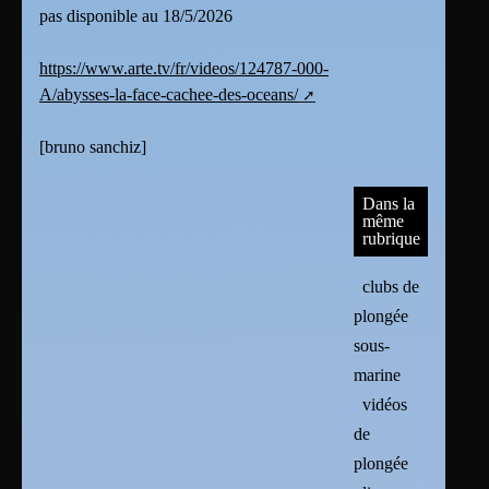
pas disponible au 18/5/2026
https://www.arte.tv/fr/videos/124787-000-
A/abysses-la-face-cachee-des-oceans/
[
bruno sanchiz
]
Dans la
même
rubrique
clubs de
plongée
sous-
marine
vidéos
de
plongée