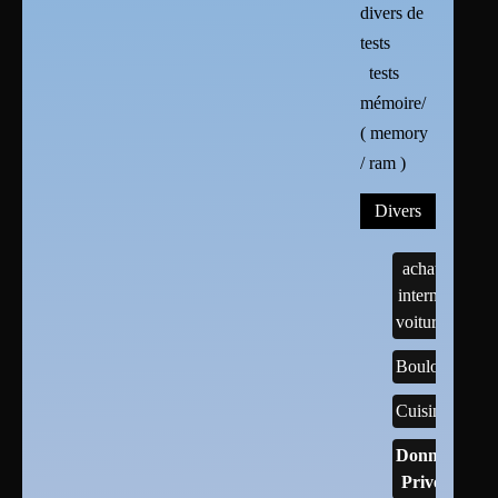
divers de
tests
tests
mémoire/
( memory
/ ram )
Divers
achats
internet
voitures
Boulots
Cuisine
Données
Privées