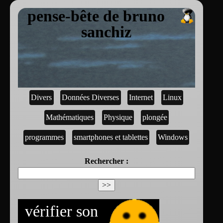
pense-bête de bruno
sanchiz
Divers
Données Diverses
Internet
Linux
Mathématiques
Physique
plongée
programmes
smartphones et tablettes
Windows
Rechercher :
vérifier son