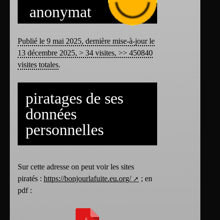
anonymat
Publié le 9 mai 2025, dernière mise-à-jour le
13 décembre 2025, > 34 visites, >> 450840
visites totales
.
piratages de ses
données
personnelles
Sur cette adresse on peut voir les sites
piratés :
https://bonjourlafuite.eu.org/
; en
pdf :