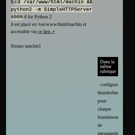
$
cd /var/www/html/machin &&
python2 -m SimpleHTTPServer
# for Python 2
8000
il est placé en /var/www/html/machin et
accessible via
ce lien
[
bruno sanchiz
]
Dans la
même
rubrique
configurer
thunderbird
pour
chaque
fournisseur
de
messagerie