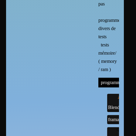
pas
programmes
divers de
tests
tests
mémoire/
( memory
/ ram )
programmes
Blender
framasoft