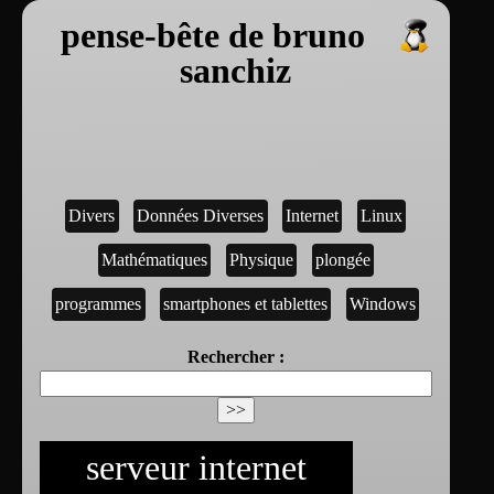
pense-bête de bruno
sanchiz
Divers
Données Diverses
Internet
Linux
Mathématiques
Physique
plongée
programmes
smartphones et tablettes
Windows
Rechercher :
serveur internet