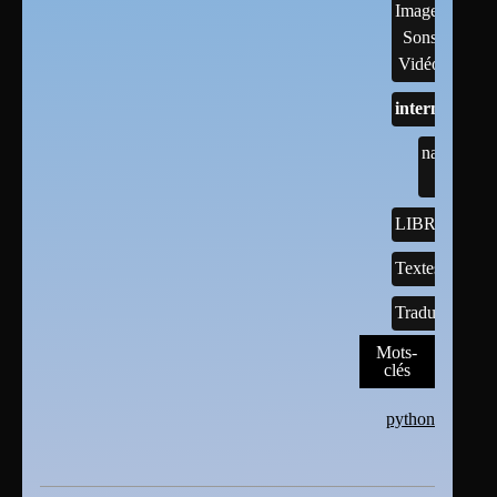
Images,
Sons,
Vidéos
internet
navigateur
internet
LIBREOFFI
Textes
Traductions
Mots-
clés
python