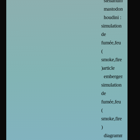
stellarium
mastodon
houdini :
simulation
de
fumée,feu
(
smoke,fire
)article
embergen :
simulation
de
fumée,feu
(
smoke,fire
)
diagrammes