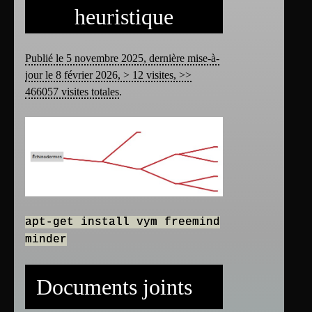
heuristique
Publié le 5 novembre 2025, dernière mise-à-
jour le 8 février 2026, > 12 visites, >>
466057 visites totales
.
apt-get install vym freemind
minder
Documents joints