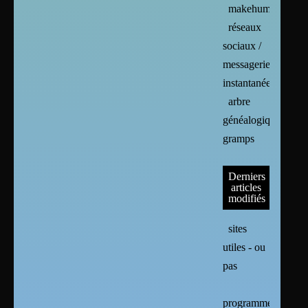
makehuman
réseaux
sociaux /
messageries
instantanées
arbre
généalogique :
gramps
Derniers
articles
modifiés
sites
utiles - ou
pas
programmes