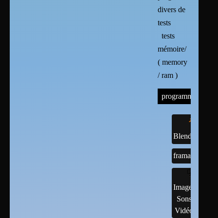
divers de
tests
tests
mémoire/
( memory
/ ram )
programmes
Blender
framasoft
Images,
Sons,
Vidéos