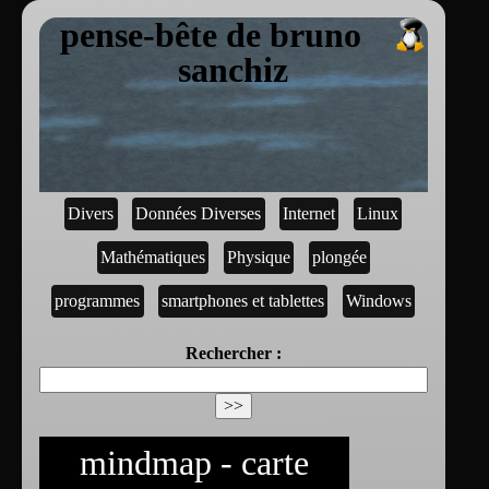
pense-bête de bruno
sanchiz
Divers
Données Diverses
Internet
Linux
Mathématiques
Physique
plongée
programmes
smartphones et tablettes
Windows
Rechercher :
mindmap - carte