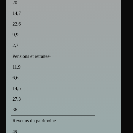
20
14,7
22,6
9,9
2,7
Pensions et retraites¹
11,9
6,6
14,5
27,3
36
Revenus du patrimoine
49