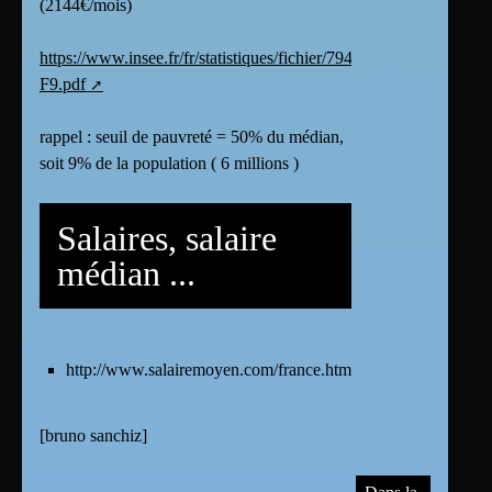
(2144€/mois)
https://www.insee.fr/fr/statistiques/fichier/7941387/RPM2024-
F9.pdf
rappel : seuil de pauvreté = 50% du médian,
soit 9% de la population ( 6 millions )
Salaires, salaire
médian ...
http://www.salairemoyen.com/france.html
[
bruno sanchiz
]