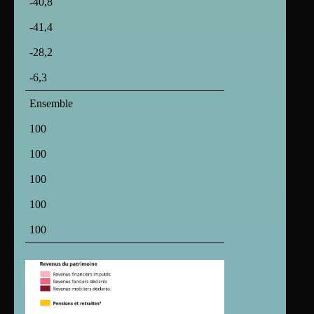
-40,8
-41,4
-28,2
-6,3
Ensemble
100
100
100
100
100