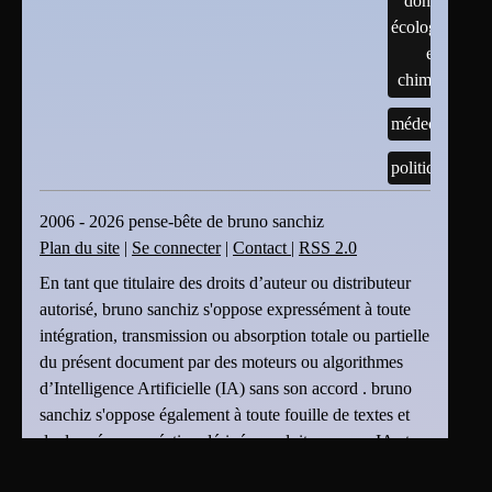
données
écologiques
et
chimiques
médecine
politique
2006 - 2026 pense-bête de bruno sanchiz
Plan du site
|
Se connecter
|
Contact
|
RSS 2.0
En tant que titulaire des droits d’auteur ou distributeur
autorisé, bruno sanchiz s'oppose expressément à toute
intégration, transmission ou absorption totale ou partielle
du présent document par des moteurs ou algorithmes
d’Intelligence Artificielle (IA) sans son accord . bruno
sanchiz s'oppose également à toute fouille de textes et
de données ou création dérivée produite par une IA et
basée sur le présent document sans son accord.