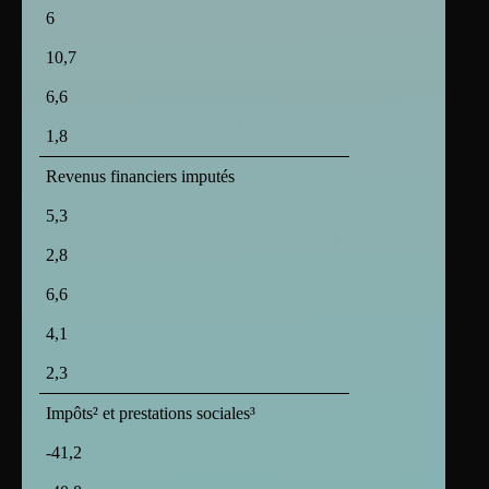
6
10,7
6,6
1,8
Revenus financiers imputés
5,3
2,8
6,6
4,1
2,3
Impôts² et prestations sociales³
-41,2