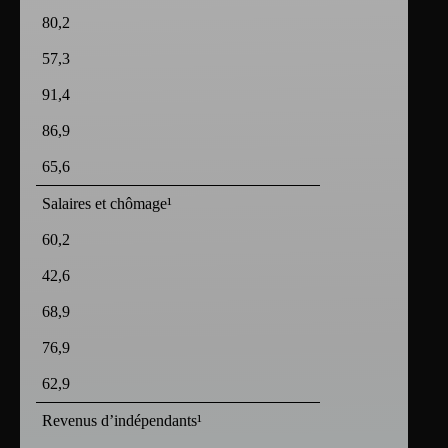
80,2
57,3
91,4
86,9
65,6
Salaires et chômage¹
60,2
42,6
68,9
76,9
62,9
Revenus d’indépendants¹