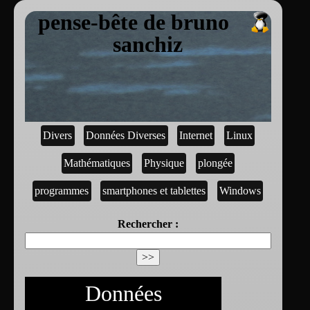
pense-bête de bruno
sanchiz
Divers
Données Diverses
Internet
Linux
Mathématiques
Physique
plongée
programmes
smartphones et tablettes
Windows
Rechercher :
Données