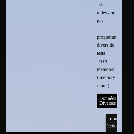
sites
utiles - ou
pas
programmes
divers de
tests
tests
mémoire/
( memory
/ ram )
Données
Diverses
données
écologiques
et