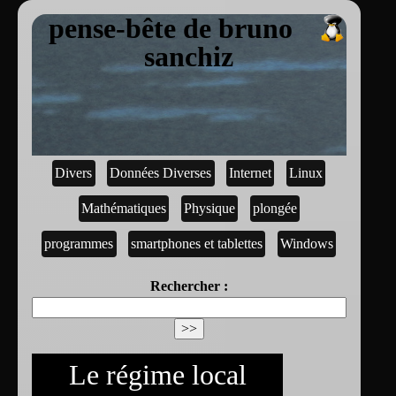
pense-bête de bruno
sanchiz
Divers
Données Diverses
Internet
Linux
Mathématiques
Physique
plongée
programmes
smartphones et tablettes
Windows
Rechercher :
Le régime local