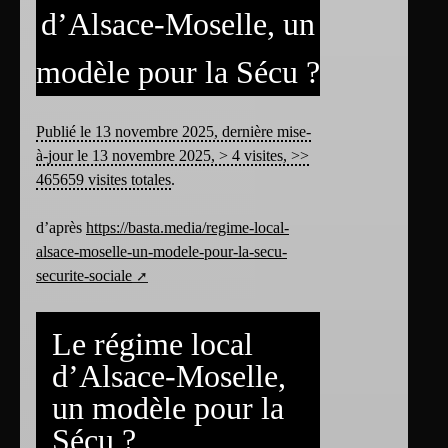
d’Alsace-Moselle, un
modèle pour la Sécu ?
Publié le 13 novembre 2025, dernière mise-
à-jour le 13 novembre 2025, > 4 visites, >>
465659 visites totales
.
d’après
https://basta.media/regime-local-
alsace-moselle-un-modele-pour-la-secu-
securite-sociale
Le régime local
d’Alsace-Moselle,
un modèle pour la
Sécu ?