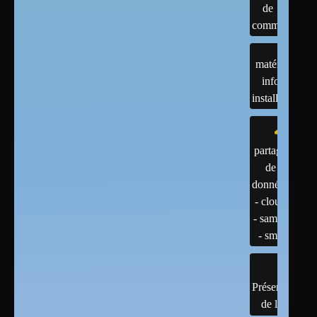
de
commandes
matériels :
infos et
installations
partage
de
données
- cloud
- samba
- smb
Présentation
de linux