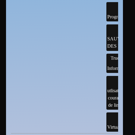
Programmatio
SAUVEGAR
DES DONNÉ
Trucs
Informatiques
utlisation
courante
de linux
Virtualisation