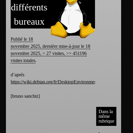
différents
bureaux
Publié le 18
novembre 2025, dernière mise-à-jour le 18
novembre 2025, > 27 visites, >> 451196
visites totales
.
d’aprés
https://wiki.debian.org/fr/DesktopEnvironment
[
bruno sanchiz
]
Dans la
même
rubrique