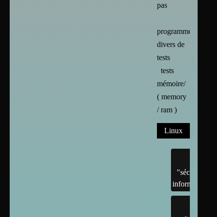
pas
programmes
divers de
tests
tests
mémoire/
( memory
/ ram )
Linux
"sécurité"
informatique