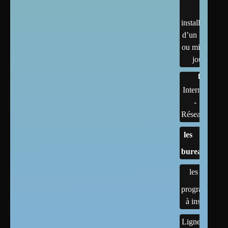
installation
d’un linux
ou mises à
jour
Internet
-
Réseaux
les
bureaux
les
programmes
à installer
Lignes