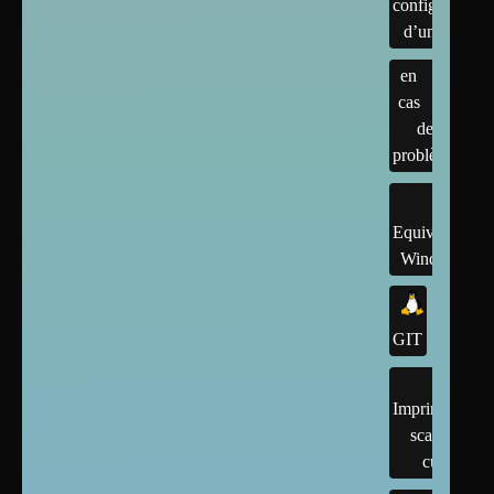
configuration
d’un linux
en
cas
de
problème
Equivalents
Windows
GIT
Imprimantes,
scanner,
cups