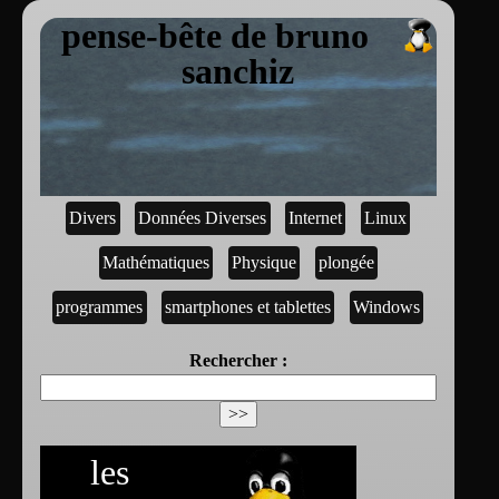
pense-bête de bruno
sanchiz
Divers
Données Diverses
Internet
Linux
Mathématiques
Physique
plongée
programmes
smartphones et tablettes
Windows
Rechercher :
les