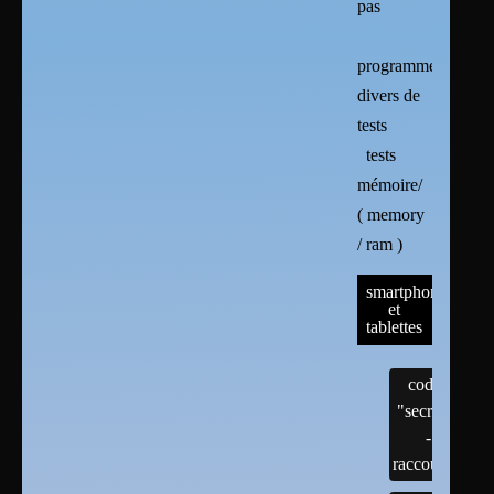
pas
programmes
divers de
tests
tests
mémoire/
( memory
/ ram )
smartphones
et
tablettes
codes
"secrets"
-
raccourcis