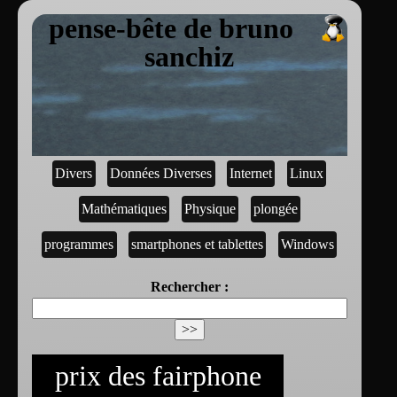
pense-bête de bruno
sanchiz
Divers
Données Diverses
Internet
Linux
Mathématiques
Physique
plongée
programmes
smartphones et tablettes
Windows
Rechercher :
prix des fairphone