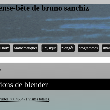
ense-bête de bruno sanchiz
Linux
Mathématiques
Physique
plongée
programmes
smar
r
ions de blender
isites, >> 465471 visites totales
.