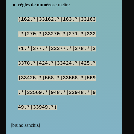
règles de numéros
: mettre
(162.*|33162.*|163.*|33163
.*|270.*|33270.*|271.*|332
71.*|377.*|33377.*|378.*|3
3378.*|424.*|33424.*|425.*
|33425.*|568.*|33568.*|569
.*|33569.*|948.*|33948.*|9
49.*|33949.*)
[
bruno sanchiz
]