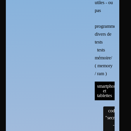
utiles - ou
pas
programmes
divers de
tests
tests
mémoire/
( memory
/ ram )
smartphones
et
tablettes
codes
"secrets"
-