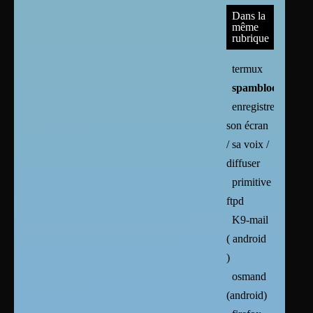
Dans la
même
rubrique
termux
spamblocker
enregistrer
son écran
/ sa voix /
diffuser
primitive
ftpd
K9-mail
( android
)
osmand
(android)