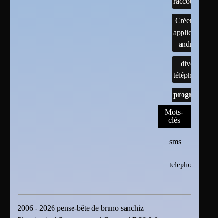
raccourcis
Créer une
application
android
divers
téléphones
programmes
Mots-
clés
sms
telephone
2006 - 2026 pense-bête de bruno sanchiz