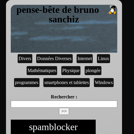
pense-bête de bruno
sanchiz
Divers
Données Diverses
Internet
Linux
Mathématiques
Physique
plongée
programmes
smartphones et tablettes
Windows
Rechercher :
spamblocker