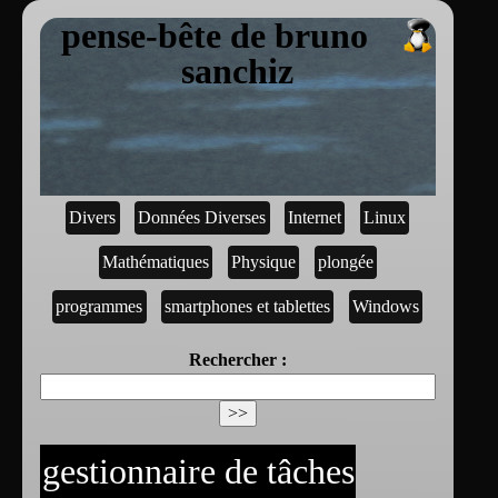
pense-bête de bruno
sanchiz
Divers
Données Diverses
Internet
Linux
Mathématiques
Physique
plongée
programmes
smartphones et tablettes
Windows
Rechercher :
gestionnaire de tâches