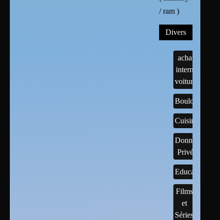
/ ram )
Divers
achats
internet
voitures
Boulots
Cuisine
Données
Privées
Educatif
Films
et
Séries