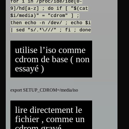
for i in /proc/ide/ide[0-
9]/hd[a-z] ; do if [ "$(cat
$i/media)" = "cdrom" ] ;
then echo -n /dev/ ; echo $i
| sed "s/.*\///" ; fi ; done
utilise l’iso comme
cdrom de base ( non
essayé )
export SETUP_CDROM=/media/iso
lire directement le
fichier , comme un
cdrom gravé