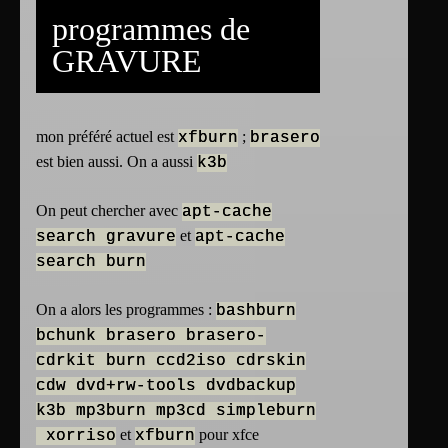
programmes de
GRAVURE
mon préféré actuel est
;
xfburn
brasero
est bien aussi. On a aussi
k3b
On peut chercher avec
apt-cache
et
search gravure
apt-cache
search burn
On a alors les programmes :
bashburn
bchunk brasero brasero-
cdrkit burn ccd2iso cdrskin
cdw dvd+rw-tools dvdbackup
k3b mp3burn mp3cd simpleburn
et
pour xfce
xorriso
xfburn