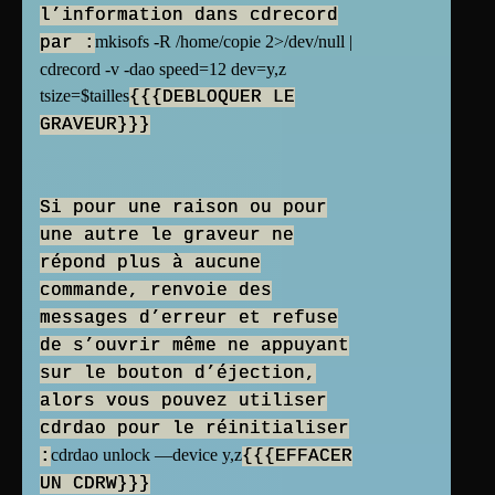
l’information dans cdrecord
mkisofs -R /home/copie 2>/dev/null |
par :
cdrecord -v -dao speed=12 dev=y,z
tsize=$tailles
{{{DEBLOQUER LE
GRAVEUR}}}
Si pour une raison ou pour
une autre le graveur ne
répond plus à aucune
commande, renvoie des
messages d’erreur et refuse
de s’ouvrir même ne appuyant
sur le bouton d’éjection,
alors vous pouvez utiliser
cdrdao pour le réinitialiser
cdrdao unlock —device y,z
:
{{{EFFACER
UN CDRW}}}