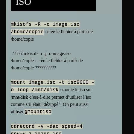
ISO
mkisofs -R -o image.iso
: crée le fichier à partir de
/home/copie
/home/copie
????? mkisofs -r -j -o image.iso
/home/copie : crée le fichier à partir de
/home/copie ??????????
mount image.iso -t iso9660 -
: monte le iso sur
o loop /mnt/disk
/mnt/disk c’est-à-dire permet d’utiliser l’iso
comme s’il était "dézippé". On peut aussi
utiliser
gmountiso
cdrecord -v -dao speed=4
dev=y,z image.iso