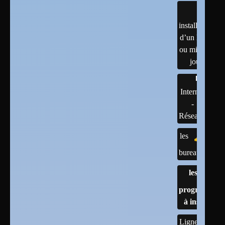
installation
d’un linux
ou mises à
jour
Internet
-
Réseaux
les
bureaux
les
programmes
à installer
Lignes