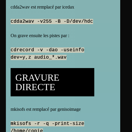
cdda2wav est remplacé par icedax
cdda2wav -v255 -B -D/dev/hdc
On grave ensuite les pistes par :
cdrecord -v -dao -useinfo
dev=y,z audio_*.wav
GRAVURE
DIRECTE
mkisofs est remplacé par genisoimage
mkisofs -r -q -print-size
/home/copie