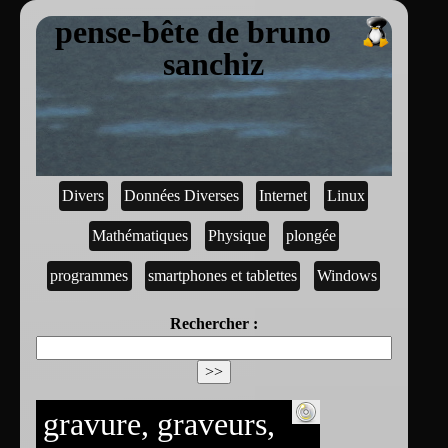
pense-bête de bruno
sanchiz
Divers
Données Diverses
Internet
Linux
Mathématiques
Physique
plongée
programmes
smartphones et tablettes
Windows
Rechercher :
gravure, graveurs,