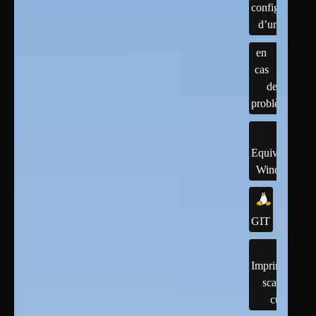
configuration
d’un linux
en
cas
de
problème
Equivalents
Windows
GIT
Imprimantes,
scanner,
cups