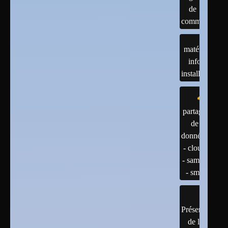
de
commandes
matériels :
infos et
installations
partage
de
données
- cloud
- samba
- smb
Présentation
de linux