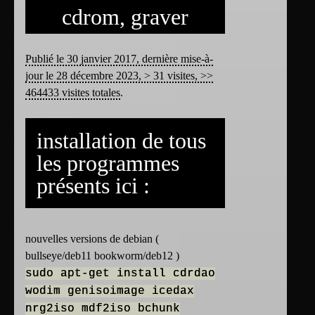
cdrom, graver
Publié le 30 janvier 2017, dernière mise-à-
jour le 28 décembre 2023, > 31 visites, >>
464433 visites totales
.
installation de tous
les programmes
présents ici :
nouvelles versions de debian (
bullseye/deb11 bookworm/deb12 )
sudo apt-get install cdrdao
wodim genisoimage icedax
nrg2iso mdf2iso bchunk