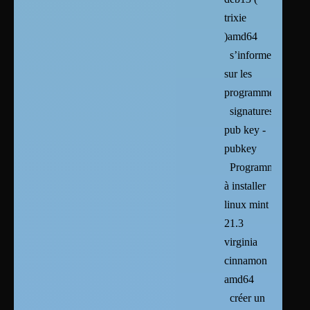
trixie
)amd64
s’informer
sur les
programmes
signatures
pub key -
pubkey
Programmes
à installer
linux mint
21.3
virginia
cinnamon
amd64
créer un