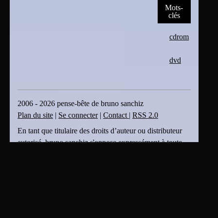
Mots-
clés
cdrom
dvd
2006 - 2026 pense-bête de bruno sanchiz
Plan du site
|
Se connecter
|
Contact
|
RSS 2.0
En tant que titulaire des droits d’auteur ou distributeur
autorisé, bruno sanchiz s'oppose expressément à toute
intégration, transmission ou absorption totale ou partielle
du présent document par des moteurs ou algorithmes
d’Intelligence Artificielle (IA) sans son accord . bruno
sanchiz s'oppose également à toute fouille de textes et
de données ou création dérivée produite par une IA et
basée sur le présent document sans son accord.