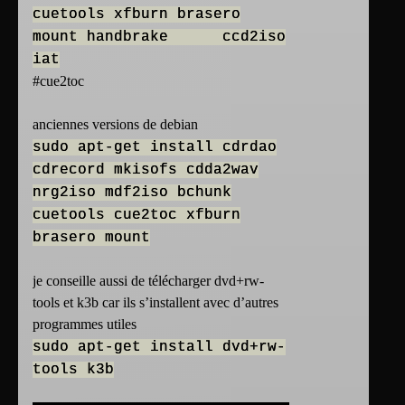
cuetools xfburn brasero
mount handbrake ccd2iso
iat
#cue2toc
anciennes versions de debian
sudo apt-get install cdrdao
cdrecord mkisofs cdda2wav
nrg2iso mdf2iso bchunk
cuetools cue2toc xfburn
brasero mount
je conseille aussi de télécharger dvd+rw-
tools et k3b car ils s’installent avec d’autres
programmes utiles
sudo apt-get install dvd+rw-
tools k3b