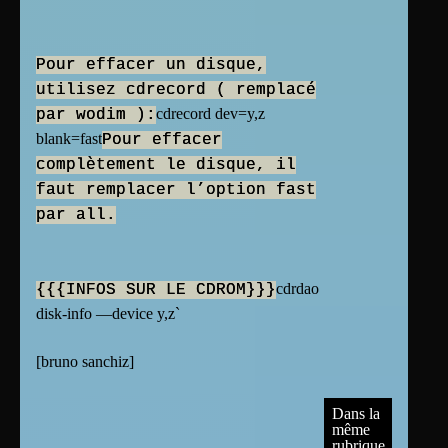
Pour effacer un disque,
utilisez cdrecord ( remplacé
cdrecord dev=y,z
par wodim ):
blank=fast
Pour effacer
complètement le disque, il
faut remplacer l’option fast
par all.
cdrdao
{{{INFOS SUR LE CDROM}}}
disk-info —device y,z`
[
bruno sanchiz
]
Dans la
même
rubrique