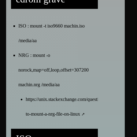
ISO : mount -t iso9660 machin.iso
/media/aa
NRG : mount -o
norock,map=off,loop,offset=307200
machin.nrg /media/aa
https://unix.stackexchange.com/questions/77887/how-
to-mount-a-nrg-file-on-linux