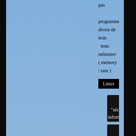
pas
programmes
divers de
tests
tests
mémoire/
( memory
/ ram )
Linux
"sécurité"
informatique