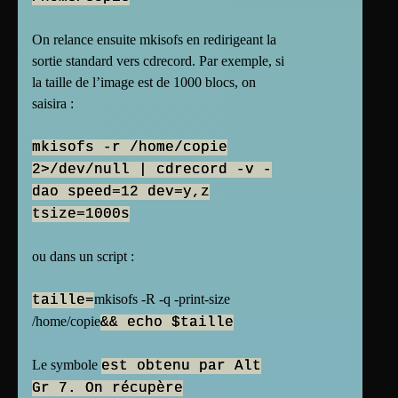
On relance ensuite mkisofs en redirigeant la
sortie standard vers cdrecord. Par exemple, si
la taille de l’image est de 1000 blocs, on
saisira :
mkisofs -r /home/copie
2>/dev/null | cdrecord -v -
dao speed=12 dev=y,z
tsize=1000s
ou dans un script :
mkisofs -R -q -print-size
taille=
/home/copie
&& echo $taille
Le symbole
est obtenu par Alt
Gr 7. On récupère