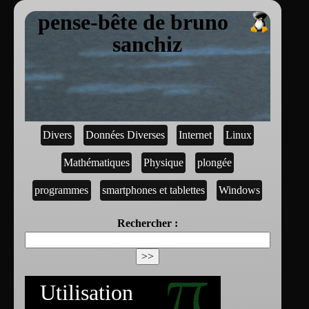
pense-bête de bruno
sanchiz
Divers
Données Diverses
Internet
Linux
Mathématiques
Physique
plongée
programmes
smartphones et tablettes
Windows
Rechercher :
Utilisation