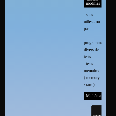
modifiés
sites
utiles - ou
pas
programmes
divers de
tests
tests
mémoire/
( memory
/ ram )
Mathématiques
espaces