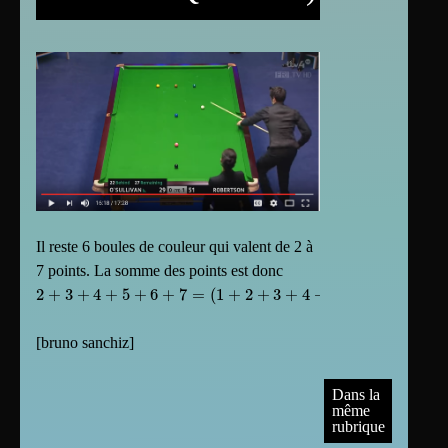
Il reste 6 boules de couleur qui valent de 2 à
7 points. La somme des points est donc
2
+
3
+
4
+
5
+
6
+
7
=
(
1
+
2
+
3
+
4
+
5
+
6
+
7
)
−
1
=
7
×
8
2
−
1
=
28
−
1
=
27
[
bruno sanchiz
]
Dans la
même
rubrique