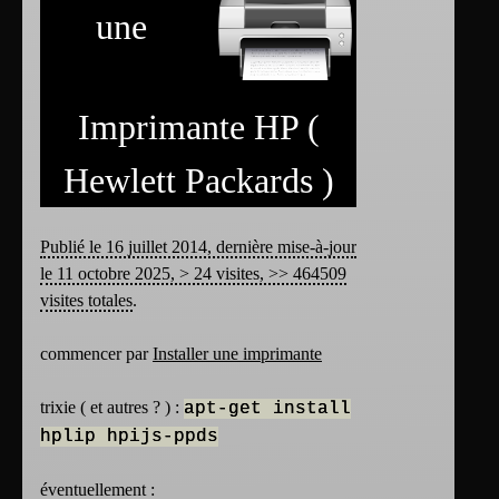
une
Imprimante HP (
Hewlett Packards )
Publié le 16 juillet 2014, dernière mise-à-jour
le 11 octobre 2025, > 24 visites, >> 464509
visites totales
.
commencer par
Installer une imprimante
trixie ( et autres ? ) :
apt-get install
hplip hpijs-ppds
éventuellement :