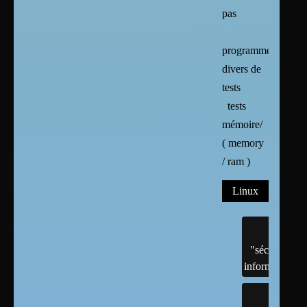
pas
programmes
divers de
tests
tests
mémoire/
( memory
/ ram )
Linux
"sécurité"
informatique