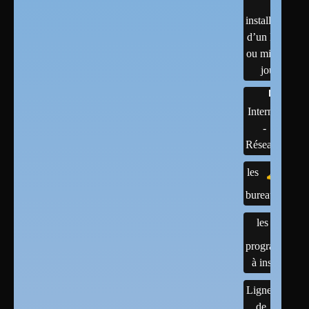
installation
d’un linux
ou mises à
jour
Internet
-
Réseaux
les
bureaux
les
programmes
à installer
Lignes
de