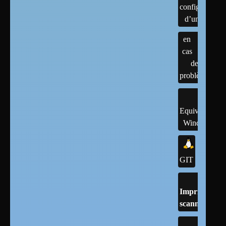
configuration
d’un linux
en
cas
de
problème
Equivalents
Windows
GIT
Imprimantes,
scanner, cups