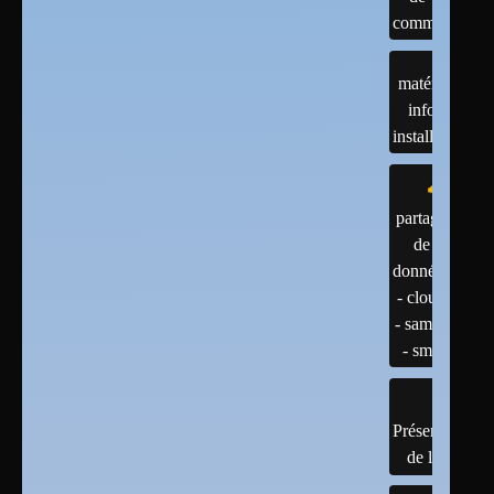
commandes
matériels :
infos et
installations
partage
de
données
- cloud
- samba
- smb
Présentation
de linux