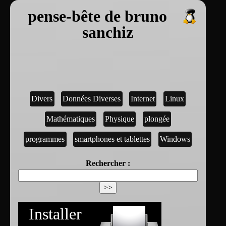
pense-bête de bruno
sanchiz
Divers
Données Diverses
Internet
Linux
Mathématiques
Physique
plongée
programmes
smartphones et tablettes
Windows
Rechercher :
Installer