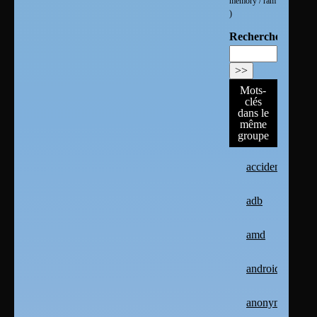
memory / ram
)
Rechercher :
Mots-
clés
dans le
même
groupe
accident
adb
amd
android
anonymat