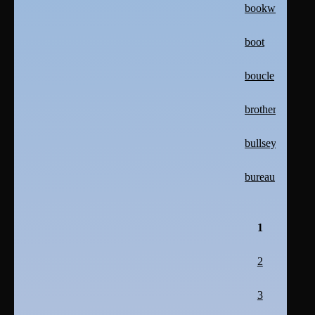
bookworm
boot
boucle
brother
bullseye
bureau
1
2
3