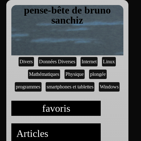
pense-bête de bruno
sanchiz
Divers
Données Diverses
Internet
Linux
Mathématiques
Physique
plongée
programmes
smartphones et tablettes
Windows
favoris
Articles