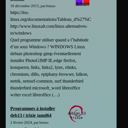
16 décembre 2015, par bruno
https://lea-
linux.org/documentations/Tableau_d%27%C3%A9quivalence_d
http://www.linuxalt.com/linux-alternatives-
to/windows
Quel programme utiliser quand a l’habitude
d’un sous Windows ? WINDOWS Linux
debian photoshop gimp éventuellement
installer PhotoGIMP IE,edge firefox,
konqueror, links, links2, lynx, elinks,
chromium, dillo, epiphany-browser, falkon,
netrik, netsurf-common, surf thunderbird
thunderbird microsoft_word libreoffice
writer excel libreoffice (…)
Programmes à installer
deb13 ( trixie )amd64
2 février 2024, par bruno