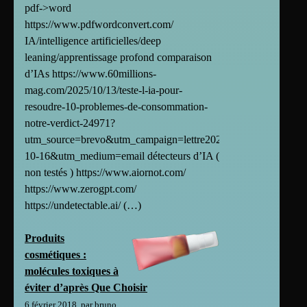
pdf->word
https://www.pdfwordconvert.com/
IA/intelligence artificielles/deep
leaning/apprentissage profond comparaison
d’IAs https://www.60millions-
mag.com/2025/10/13/teste-l-ia-pour-
resoudre-10-problemes-de-consommation-
notre-verdict-24971?
utm_source=brevo&utm_campaign=lettre2025-
10-16&utm_medium=email détecteurs d’IA (
non testés ) https://www.aiornot.com/
https://www.zerogpt.com/
https://undetectable.ai/ (…)
Produits
cosmétiques :
molécules toxiques à
éviter d’après Que Choisir
6 février 2018, par bruno