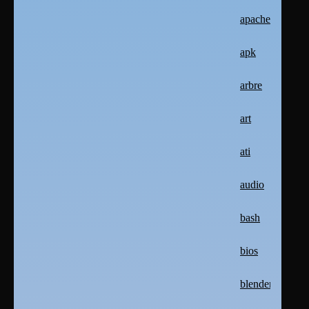
apache2
apk
arbre
art
ati
audio
bash
bios
blender