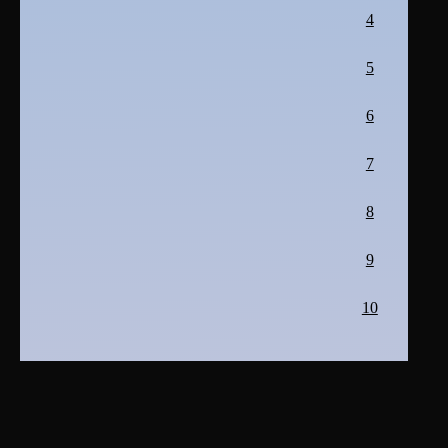
4
5
6
7
8
9
10
2006 - 2026 pense-bête de bruno sanchiz
Plan du site
|
Se connecter
|
Contact
|
RSS 2.0