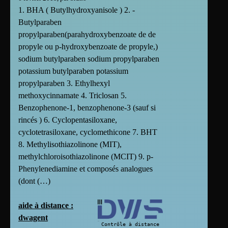
1. BHA ( Butylhydroxyanisole ) 2. -
Butylparaben
propylparaben(parahydroxybenzoate de de
propyle ou p-hydroxybenzoate de propyle,)
sodium butylparaben sodium propylparaben
potassium butylparaben potassium
propylparaben 3. Ethylhexyl
methoxycinnamate 4. Triclosan 5.
Benzophenone-1, benzophenone-3 (sauf si
rincés ) 6. Cyclopentasiloxane,
cyclotetrasiloxane, cyclomethicone 7. BHT
8. Methylisothiazolinone (MIT),
methylchloroisothiazolinone (MCIT) 9. p-
Phenylenediamine et composés analogues
(dont (…)
aide à distance :
dwagent