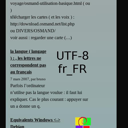
voyage/osmand-utilisation-basique.html ( ou
)
télécharger les cartes ( et les voix ) :
http://download.osmand.net/list.php
ou DIVERS/OSMAND/
voir aussi : regarder une carte (…)
la langue ( langage
) : , les lettres ne
correspondent pas
au français
7 mars 2007, par bruno
Parfois l’ordinateur
n’utilise pas la langue voulue : il faut lui
expliquer. Cas le plus courant : appuyer sur
un a donne un q.
Equivalents Windows <->
Debian