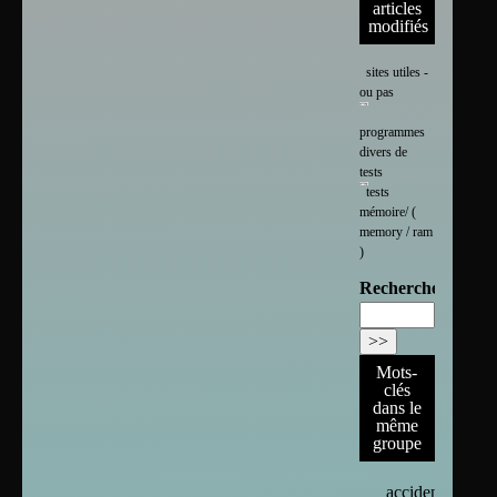
articles
modifiés
sites utiles -
ou pas
programmes
divers de
tests
tests
mémoire/ (
memory / ram
)
Rechercher :
Mots-
clés
dans le
même
groupe
accident