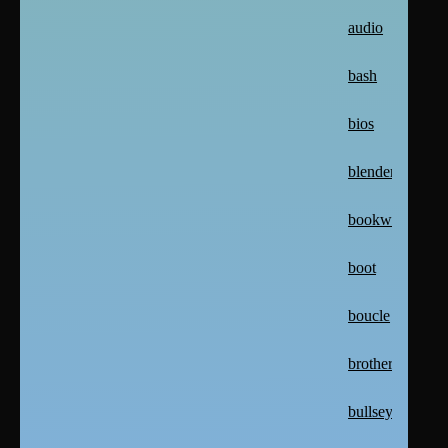
audio
bash
bios
blender
bookworm
boot
boucle
brother
bullseye