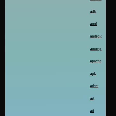
adb
amd
android
anonymat
apache2
apk
arbre
art
ati