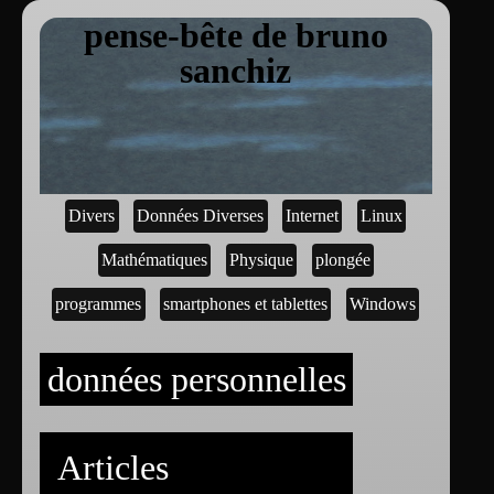
pense-bête de bruno
sanchiz
Divers
Données Diverses
Internet
Linux
Mathématiques
Physique
plongée
programmes
smartphones et tablettes
Windows
données personnelles
Articles