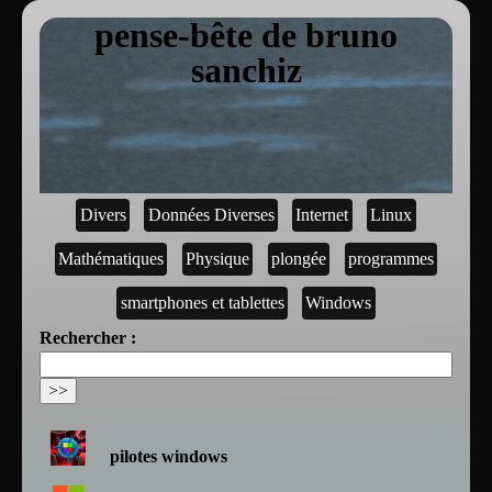
pense-bête de bruno
sanchiz
Divers
Données Diverses
Internet
Linux
Mathématiques
Physique
plongée
programmes
smartphones et tablettes
Windows
Rechercher :
pilotes windows