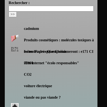
Rechercher :
cadmium
Produits cosmétiques : molécules toxiques à
éviter d’après Que Choisir
les molécules qui empoisonneront : e171 CI
77891
sites internet "écolo responsables"
CO2
voiture électrique
viande ou pas viande ?