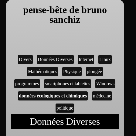
pense-bête de bruno
sanchiz
Divers
Données Diverses
Internet
Linux
Mathématiques
Physique
plongée
programmes
smartphones et tablettes
Windows
données écologiques et chimiques
médecine
politique
Données Diverses