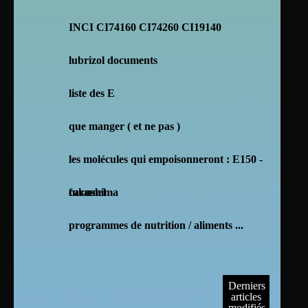
INCI CI74160 CI74260 CI19140
lubrizol documents
liste des E
que manger ( et ne pas )
les molécules qui empoisonneront : E150 -
caramel
fukushima
programmes de nutrition / aliments ...
Derniers
articles
modifiés