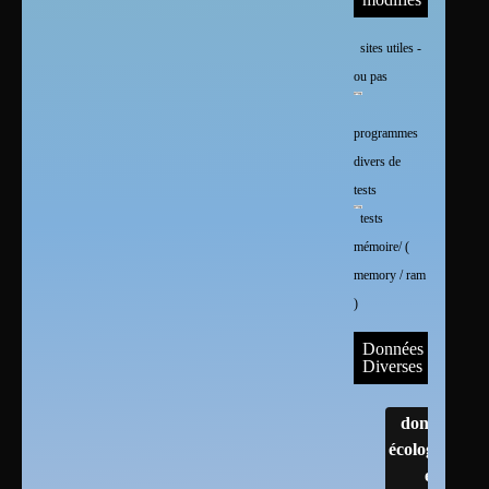
sites utiles -
ou pas
programmes
divers de
tests
tests
mémoire/ (
memory / ram
)
Données
Diverses
données
écologiques
et