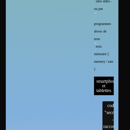
sites utiles -
ou pas
programmes
divers de
tests
tests
mémoire/ (
memory / ram
)
smartphones
et
tablettes
codes
"secrets"
-
raccourcis