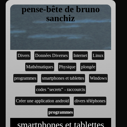
pense-bête de bruno
sanchiz
Divers
Données Diverses
Internet
Linux
Mathématiques
Physique
plongée
programmes
smartphones et tablettes
Windows
codes "secrets" - raccourcis
Créer une application android
divers téléphones
programmes
smartphones et tablettes