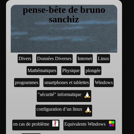
pense-bête de bruno
sanchiz
Divers
Données Diverses
Internet
Linux
Mathématiques
Physique
plongée
programmes
smartphones et tablettes
Windows
"sécurité" informatique
configuration d’un linux
en cas de problème
Equivalents Windows