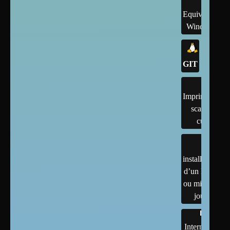
Equivalents
Windows
GIT
Imprimantes,
scanner,
cups
installation
d’un linux
ou mises à
jour
Internet