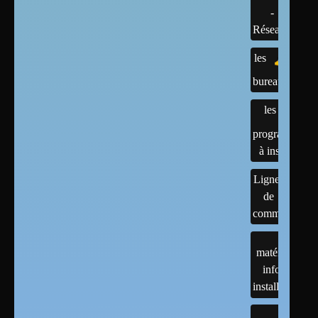
-
Réseaux
les
bureaux
les
programmes
à installer
Lignes
de
commandes
matériels :
infos et
installations