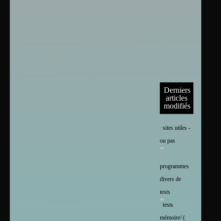
Derniers
articles
modifiés
sites utiles -
ou pas
programmes
divers de
tests
tests
mémoire/ (