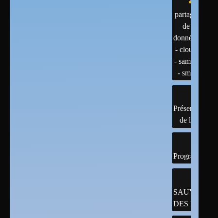
partage
de
données
- cloud
- samba
- smb
Présentation
de linux
Programmatio
SAUVEGAR
DES DONNÉ