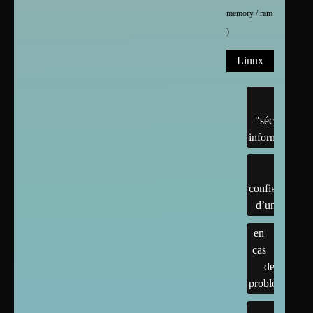
memory / ram
)
Linux
"sécurité"
informatique
configuration
d’un linux
en
cas
de
problème