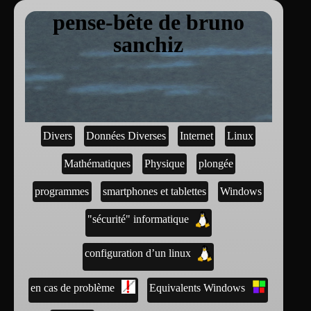
pense-bête de bruno
sanchiz
Divers
Données Diverses
Internet
Linux
Mathématiques
Physique
plongée
programmes
smartphones et tablettes
Windows
"sécurité" informatique
configuration d’un linux
en cas de problème
Equivalents Windows