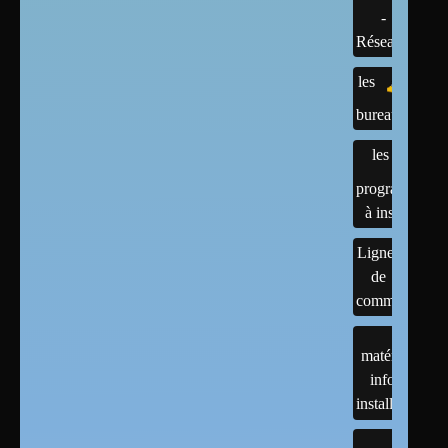
-
Réseaux
les
bureaux
les
programmes
à installer
Lignes
de
commandes
matériels :
infos et
installations