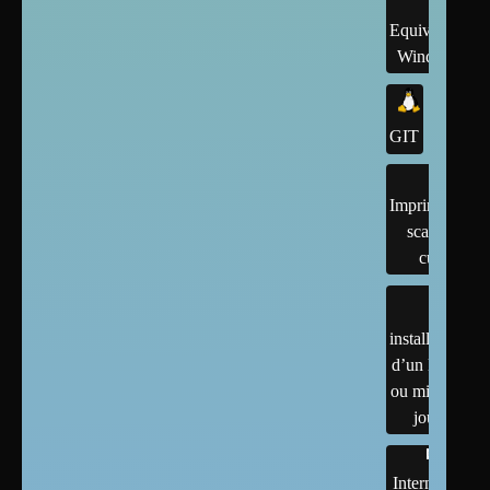
Equivalents
Windows
GIT
Imprimantes,
scanner,
cups
installation
d’un linux
ou mises à
jour
Internet