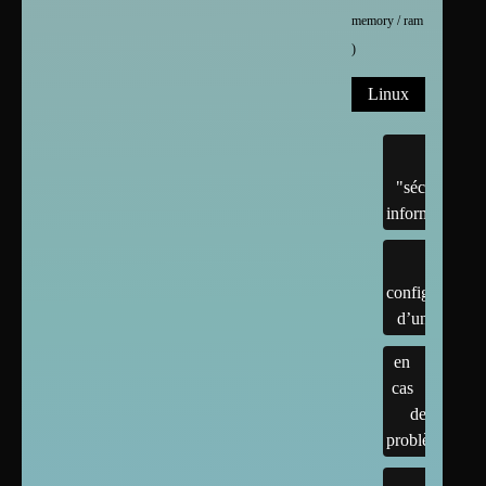
memory / ram
)
Linux
"sécurité"
informatique
configuration
d’un linux
en
cas
de
problème