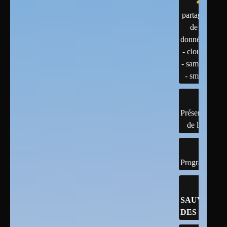
partage
de
données
- cloud
- samba
- smb
Présentation
de linux
Programmatio
SAUVEGA
DES DONN