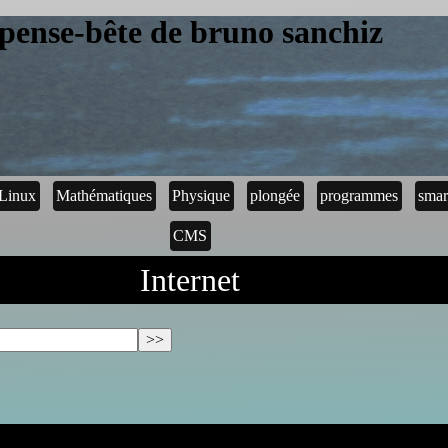
pense-bête de bruno sanchiz
Linux
Mathématiques
Physique
plongée
programmes
smar
CMS
Internet