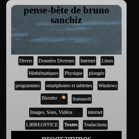
pense-bête de bruno
sanchiz
Divers
Données Diverses
Internet
Linux
Mathématiques
Physique
plongée
programmes
smartphones et tablettes
Windows
Blender
framasoft
Images, Sons, Vidéos
internet
LIBREOFFICE
Textes
Traductions
programmes