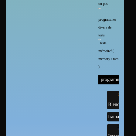
ou pas
programmes
divers de
tests
tests
mémoire/ (
memory / ram
)
programmes
Blender
framasoft