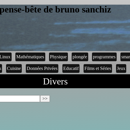
pense-bête de bruno sanchiz
Linux
Mathématiques
Physique
plongée
programmes
smar
s
Cuisine
Données Privées
Educatif
Films et Séries
Jeux
Divers