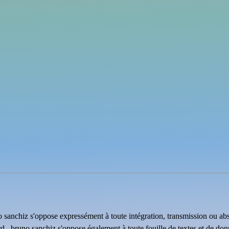
uno sanchiz s'oppose expressément à toute intégration, transmission ou ab
rd . bruno sanchiz s'oppose également à toute fouille de textes et de do