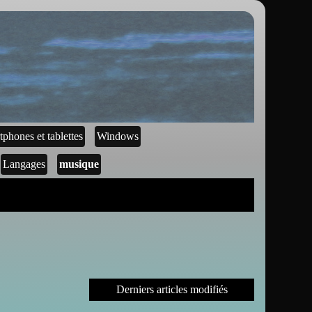
tphones et tablettes
Windows
Langages
musique
Derniers articles modifiés