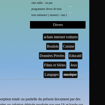
sites utiles - ou pas
programmes divers de tests
tests mémoire/ ( memory / ram )
Divers
achats internet voitures
Boulots
Cuisine
Données Privées
Educatif
Films et Séries
Jeux
Langages
musique
sorption totale ou partielle du présent document par des
nnées ou création dérivée produite par une IA et basée sur