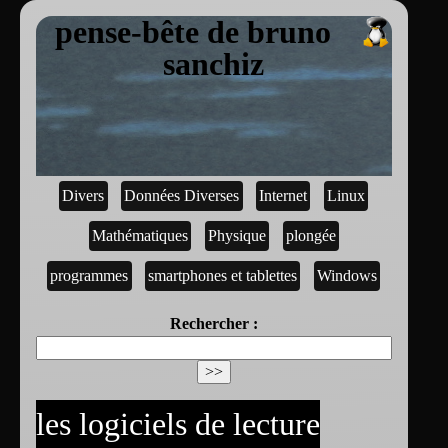
pense-bête de bruno
sanchiz
Divers
Données Diverses
Internet
Linux
Mathématiques
Physique
plongée
programmes
smartphones et tablettes
Windows
Rechercher :
les logiciels de lecture