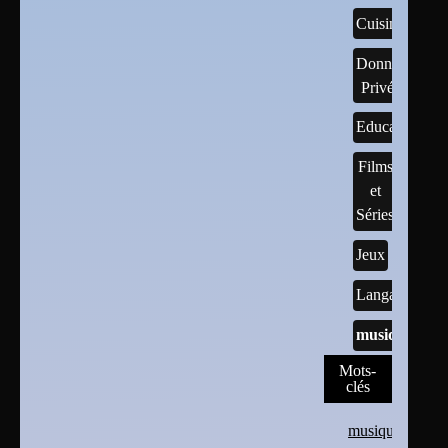
Cuisine
Données
Privées
Educatif
Films
et
Séries
Jeux
Langages
musique
Mots-
clés
musique