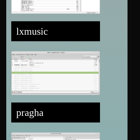
lxmusic
pragha