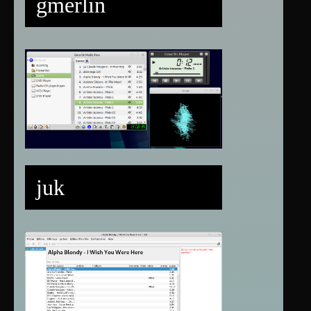
gmerlin
juk