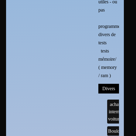
utiles - ou
pas
programmes
divers de
tests
tests
mémoire/
( memory
/ ram )
Divers
achats
internet
voitures
Boulots