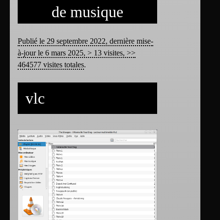
de musique
Publié le 29 septembre 2022, dernière mise-
à-jour le 6 mars 2025, > 13 visites, >>
464577 visites totales
.
vlc