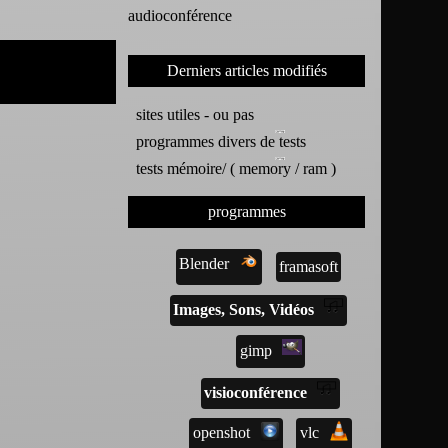
audioconférence
Derniers articles modifiés
sites utiles - ou pas
programmes divers de tests
tests mémoire/ ( memory / ram )
programmes
Blender
framasoft
Images, Sons, Vidéos
gimp
visioconférence
openshot
vlc