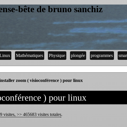
ense-bête de bruno sanchiz
Linux
Mathématiques
Physique
plongée
programmes
smar
installer zoom ( visioconférence ) pour linux
ioconférence ) pour linux
 visites, >> 465683 visites totales
.