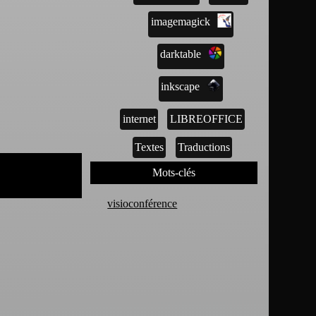
imagemagick
darktable
inkscape
internet
LIBREOFFICE
Textes
Traductions
Mots-clés
visioconférence