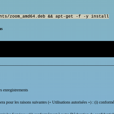
nts/zoom_amd64.deb && apt-get -f -y install
ns
es enregistrements
sera pour les raisons suivantes (« Utilisations autorisées ») : (i) confor