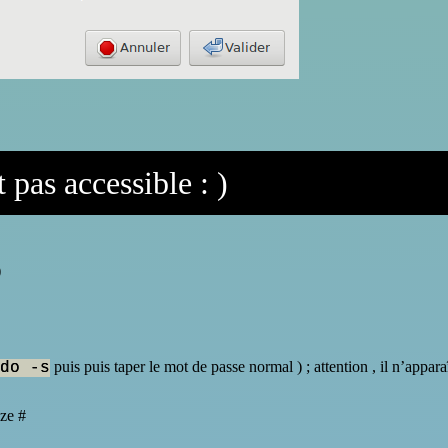
 pas accessible : )
)
puis
puis taper le mot de passe normal ) ; attention , il n’apparaî
do -s
èze #