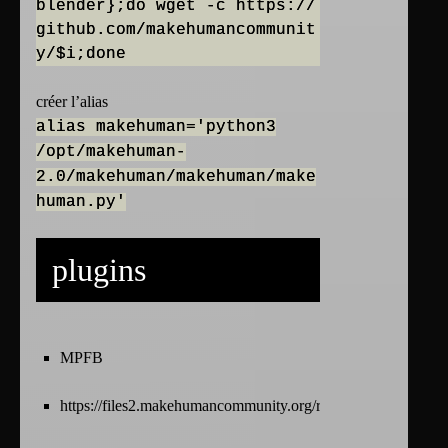
blender};do wget -c https://
github.com/makehumancommunit
créer l’alias
alias makehuman='python3
/opt/makehuman-
2.0/makehuman/makehuman/make
human.py'
plugins
MPFB
https://files2.makehumancommunity.org/releases/mpfb-