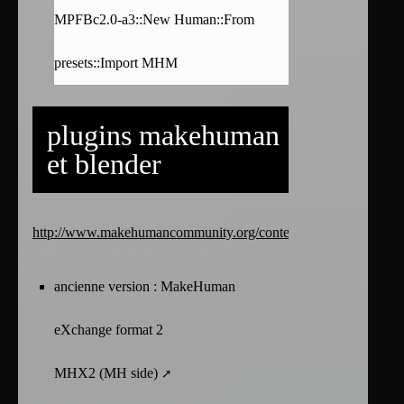
MPFBc2.0-a3::New Human::From
presets::Import MHM
plugins makehuman
et blender
http://www.makehumancommunity.org/content/plugins.html
ancienne version : MakeHuman
eXchange format 2
MHX2 (MH side)