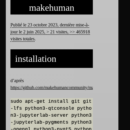
makehuman
Publié le 23 octobre 2023, dernière mise-à-
jour le 2 juin 2025, > 21 visites, >> 465918
visites totales
.
installation
d’après
https://github.com/makehumancommunity/makehuman
sudo apt-get install git git
-lfs python3-qtconsole pytho
n3-jupyterlab-server python3
-jupyterlab-pygments python3
-opengl python3-pyqt5 python