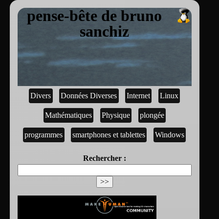
pense-bête de bruno
sanchiz
Divers
Données Diverses
Internet
Linux
Mathématiques
Physique
plongée
programmes
smartphones et tablettes
Windows
Rechercher :