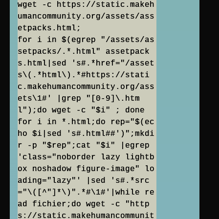
wget -c https://static.makeh
umancommunity.org/assets/ass
etpacks.html;
for i in $(egrep "/assets/as
setpacks/.*.html" assetpack
s.html|sed 's#.*href="/asset
s\(.*html\).*#https://stati
c.makehumancommunity.org/ass
ets\1#' |grep "[0-9]\.htm
l");do wget -c "$i" ; done
for i in *.html;do rep="$(ec
ho $i|sed 's#.html##')";mkdi
r -p "$rep";cat "$i" |egrep
'class="noborder lazy lightb
ox noshadow figure-image" lo
ading="lazy"' |sed 's#.*src
="\([^"]*\)".*#\1#'|while re
ad fichier;do wget -c "http
s://static.makehumancommunit