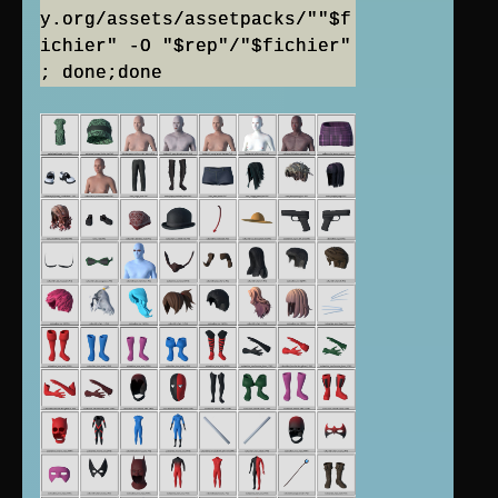
y.org/assets/assetpacks/""$f
ichier" -O "$rep"/"$fichier"