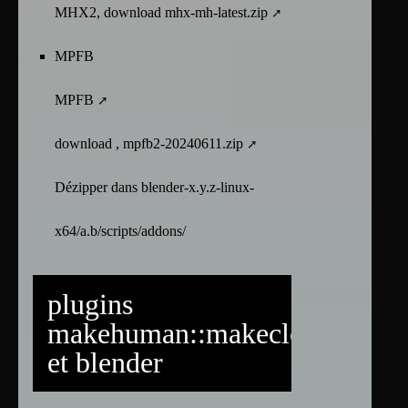
MHX2, download mhx-mh-latest.zip
MPFB
MPFB
download , mpfb2-20240611.zip
Dézipper dans blender-x.y.z-linux-
x64/a.b/scripts/addons/
plugins
makehuman::makeclothes
et blender