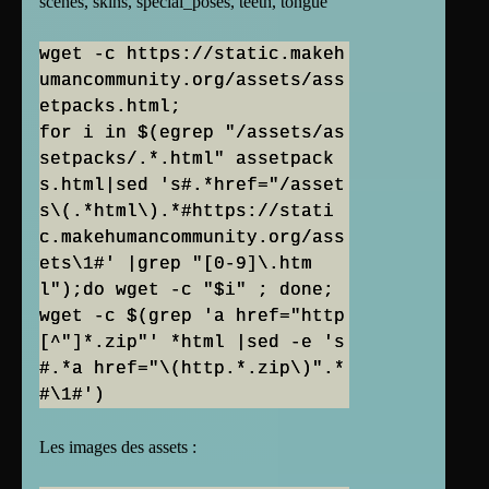
scenes, skins, special_poses, teeth, tongue
wget -c https://static.makeh
umancommunity.org/assets/ass
etpacks.html;
for i in $(egrep "/assets/as
setpacks/.*.html" assetpack
s.html|sed 's#.*href="/asset
s\(.*html\).*#https://stati
c.makehumancommunity.org/ass
ets\1#' |grep "[0-9]\.htm
l");do wget -c "$i" ; done;
wget -c $(grep 'a href="http
[^"]*.zip"' *html |sed -e 's
#.*a href="\(http.*.zip\)".*
Les images des assets :