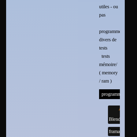
utiles - ou
pas
programmes
divers de
tests
tests
mémoire/
( memory
/ ram )
programmes
Blender
framasoft