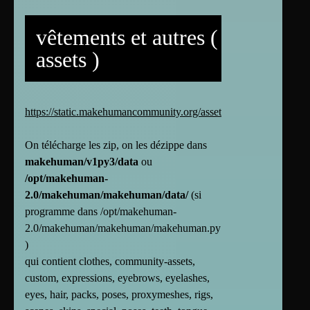
vêtements et autres (
assets )
https://static.makehumancommunity.org/assets/assetpacks.html
On télécharge les zip, on les dézippe dans
makehuman/v1py3/data
ou
/opt/makehuman-
2.0/makehuman/makehuman/data/
(si
programme dans /opt/makehuman-
2.0/makehuman/makehuman/makehuman.py
)
qui contient clothes, community-assets,
custom, expressions, eyebrows, eyelashes,
eyes, hair, packs, poses, proxymeshes, rigs,