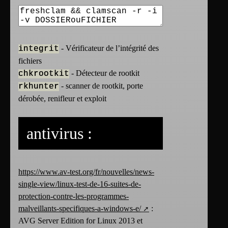
- Vérificateur de l’intégrité des
integrit
fichiers
- Détecteur de rootkit
chkrootkit
- scanner de rootkit, porte
rkhunter
dérobée, renifleur et exploit
antivirus :
https://www.av-test.org/fr/nouvelles/news-
single-view/linux-test-de-16-suites-de-
protection-contre-les-programmes-
malveillants-specifiques-a-windows-e/
:
AVG Server Edition for Linux 2013 et