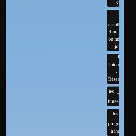
cups
installation
d’un linux
ou mises à
jour
Internet
-
Réseaux
les
bureaux
les
programmes
à installer