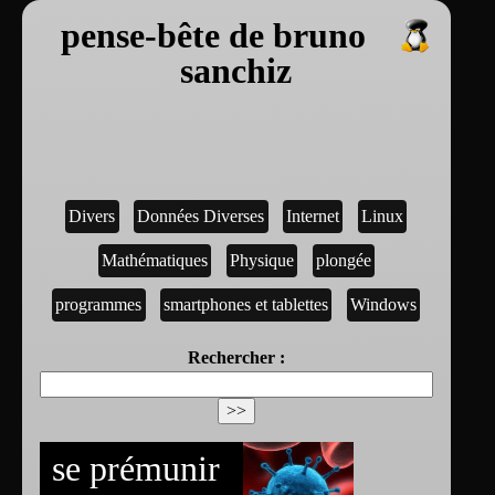
pense-bête de bruno
sanchiz
Divers
Données Diverses
Internet
Linux
Mathématiques
Physique
plongée
programmes
smartphones et tablettes
Windows
Rechercher :
se prémunir