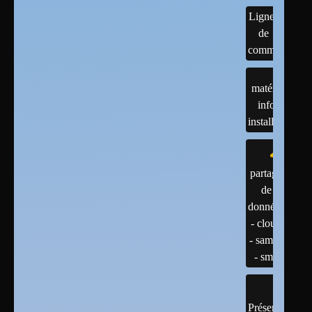
Lignes
de
commandes
matériels :
infos et
installations
partage
de
données
- cloud
- samba
- smb
Présentation