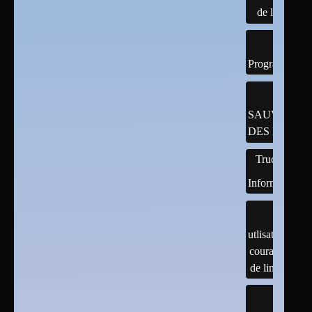
de linux
Programmatio
SAUVEGAR
DES DONNÉ
Trucs
Informatiques
utlisation
courante
de linux