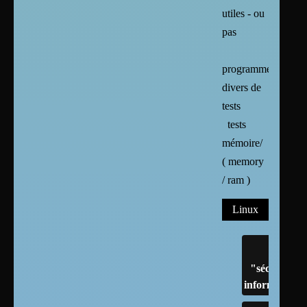
utiles - ou
pas
programmes
divers de
tests
tests
mémoire/
( memory
/ ram )
Linux
"sécurité"
informatique