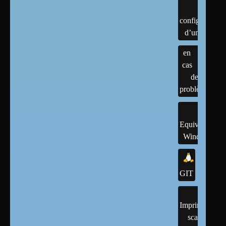
configuration
d’un linux
en
cas
de
problème
Equivalents
Windows
GIT
Imprimantes,
scanner,