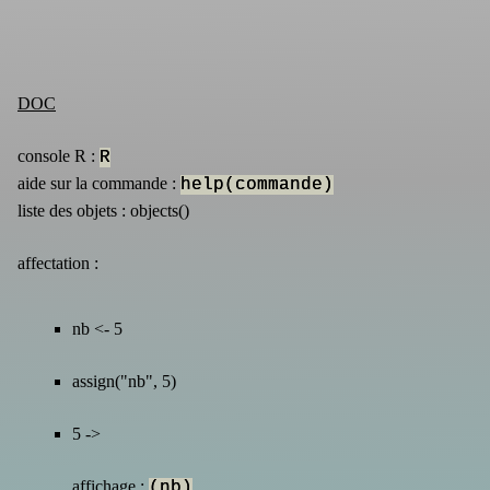
DOC
console R :
R
aide sur la commande :
help(commande)
liste des objets : objects()
affectation :
nb <- 5
assign("nb", 5)
5 ->
affichage :
(nb)