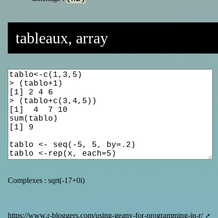
tableaux, array
Complexes : sqrt(-17+0i)
https://www.r-bloggers.com/using-geany-for-programming-in-r/