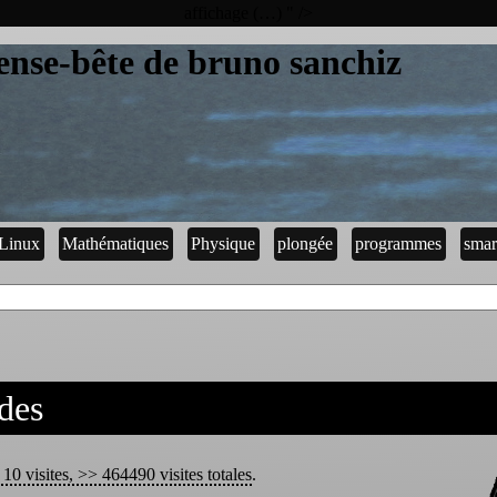
affichage (…) " />
ense-bête de bruno sanchiz
Linux
Mathématiques
Physique
plongée
programmes
smar
des
10 visites, >> 464490 visites totales
.