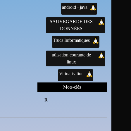
android - java
SAUVEGARDE DES
DONNÉES
Trucs Informatiques
utlisation courante de
linux
Virtualisation
Mots-clés
R