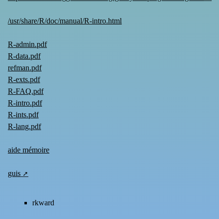
/usr/share/R/doc/manual/R-intro.html
R-admin.pdf
R-data.pdf
refman.pdf
R-exts.pdf
R-FAQ.pdf
R-intro.pdf
R-ints.pdf
R-lang.pdf
aide mémoire
guis
rkward