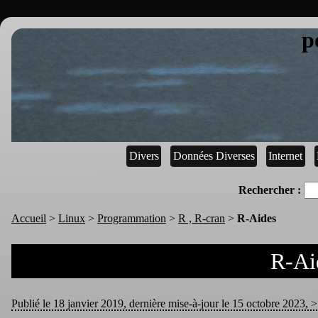
p
Divers
Données Diverses
Internet
Rechercher :
Accueil
>
Linux
>
Programmation
>
R , R-cran
>
R-Aides
R-Ai
Publié le 18 janvier 2019, dernière mise-à-jour le 15 octobre 2023, > 