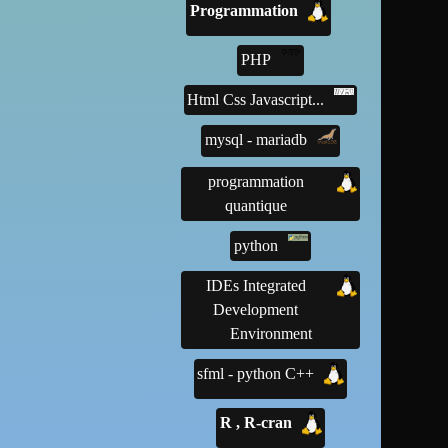
Programmation
PHP
Html Css Javascript...
mysql - mariadb
programmation
quantique
python
IDEs Integrated
Development
Environment
sfml - python C++
R , R-cran