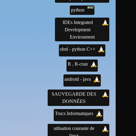
python
IDEs Integrated
Development
Environment
sfml - python C++
R , R-cran
android - java
SAUVEGARDE DES
DONNÉES
Trucs Informatiques
utlisation courante de
linux