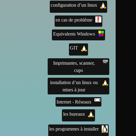
configuration d’un linux
en cas de problème
Equivalents Windows
GIT
Imprimantes, scanner,
cups
installation d’un linux ou
mises à jour
Internet - Réseaux
les bureaux
les programmes à installer