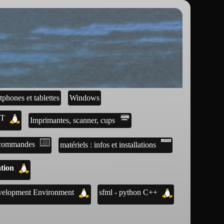
tphones et tablettes
Windows
IT
Imprimantes, scanner, cups
 commandes
matériels : infos et installations
tion
evelopment Environment
sfml - python C++