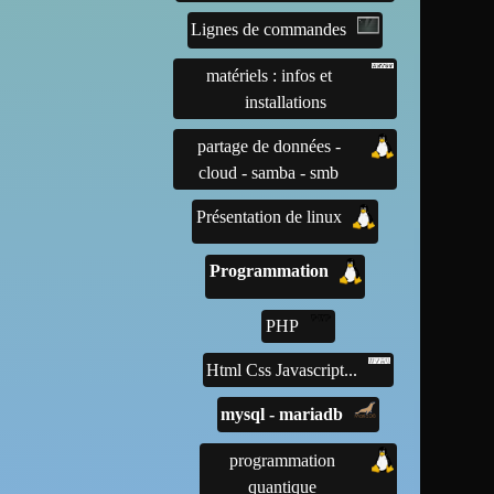
Lignes de commandes
matériels : infos et
installations
partage de données -
cloud - samba - smb
Présentation de linux
Programmation
PHP
Html Css Javascript...
mysql - mariadb
programmation
quantique