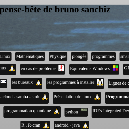
pense-bête de bruno sanchiz
Linux
Mathématiques
Physique
plongée
programmes
smar
inux
G
en cas de problème
Equivalents Windows
les bureaux
les programmes à installer
Lignes de
- cloud - samba - smb
Présentation de linux
Programma
programmation quantique
IDEs Integrated D
python
R , R-cran
android - java