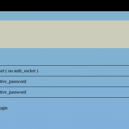
et ( ou auth_socket )
tive_password
tive_password
lugin