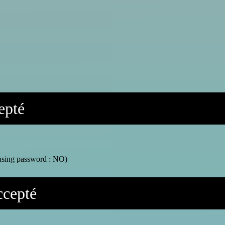
epté
using password : NO)
ccepté