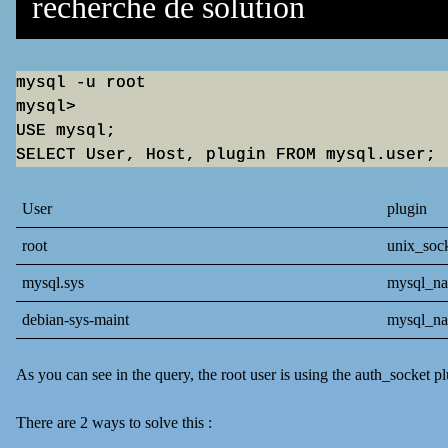
recherche de solution
mysql -u root

mysql>

USE mysql;

SELECT User, Host, plugin FROM mysql.user;
User
plugin
root
unix_sock
mysql.sys
mysql_na
debian-sys-maint
mysql_na
As you can see in the query, the root user is using the auth_socket p
There are 2 ways to solve this :