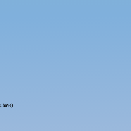
)
 have)