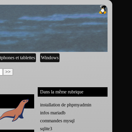
tphones et tablettes
Windows
Dans la même rubrique
installation de phpmyadmin
infos mariadb
commandes mysql
sqlite3