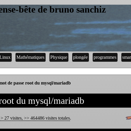
ense-bête de bruno sanchiz
Linux
Mathématiques
Physique
plongée
programmes
smar
 mot de passe root du mysql/mariadb
 root du mysql/mariadb
> 27 visites, >> 464486 visites totales
.