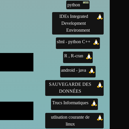
python
IDEs Integrated
Development
Environment
sfml - python C++
R , R-cran
android - java
SAUVEGARDE DES
DONNÉES
Trucs Informatiques
utlisation courante de
linux