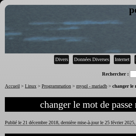
p
Divers
Données Diverses
Internet
Rechercher :
Accueil
>
Linux
>
Programmation
>
mysql - mariadb
>
changer le
changer le mot de passe
Publié le 21 décembre 2018, dernière mise-à-jour le 25 février 2025, 