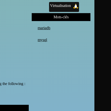
Virtualisation
Mots-clés
mariadb
mysql
g the following :