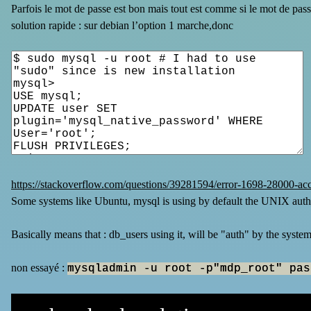
Parfois le mot de passe est bon mais tout est comme si le mot de passe
solution rapide : sur debian l’option 1 marche,donc
https://stackoverflow.com/questions/39281594/error-1698-28000-acce
Some systems like Ubuntu, mysql is using by default the UNIX auth
Basically means that : db_users using it, will be "auth" by the system 
non essayé :
mysqladmin -u root -p"mdp_root" pas