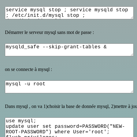
Démarrer le serveur mysql sans mot de passe :
on se connecte à mysql :
Dans mysql , on va 1)choisir la base de donnée mysql, 2)mettre à jour