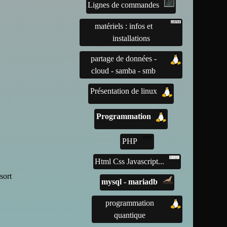
Lignes de commandes
matériels : infos et
installations
partage de données -
cloud - samba - smb
Présentation de linux
Programmation
PHP
Html Css Javascript...
sort
mysql - mariadb
programmation
quantique