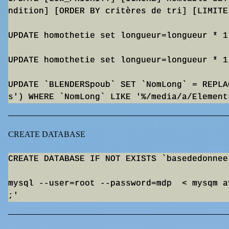
ndition] [ORDER BY critères de tri] [LIMITE 
UPDATE homothetie set longueur=longueur * 1.
UPDATE homothetie set longueur=longueur * 1
UPDATE `BLENDERSpoub` SET `NomLong` = REPLA
CREATE DATABASE
CREATE DATABASE IF NOT EXISTS `basededonnee`
mysql --user=root --password=mdp  < mysqm a