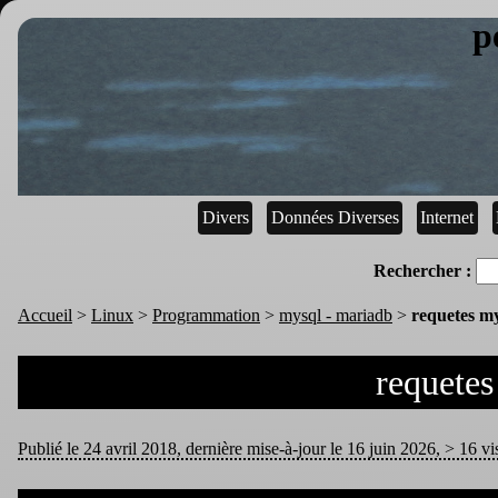
p
Divers
Données Diverses
Internet
Rechercher :
Accueil
>
Linux
>
Programmation
>
mysql - mariadb
>
requetes m
requetes
Publié le 24 avril 2018, dernière mise-à-jour le 16 juin 2026, > 16 vi