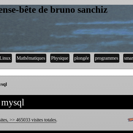
ense-bête de bruno sanchiz
Linux
Mathématiques
Physique
plongée
programmes
smar
ysql
 mysql
sites, >> 465033 visites totales
.