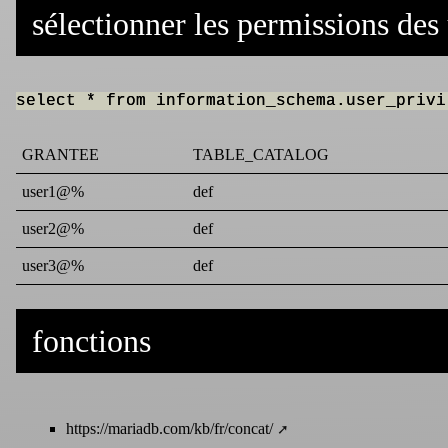
sélectionner les permissions des 
select * from information_schema.user_privi
GRANTEE
TABLE_CATALOG
user1@%
def
user2@%
def
user3@%
def
fonctions
https://mariadb.com/kb/fr/concat/