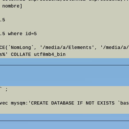
nombre]

5

.5 where id=5

CE(`NomLong`, '/media/a/Elements', '/media/a/
 ;

vec mysqm:'CREATE DATABASE IF NOT EXISTS `bas