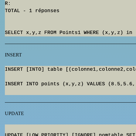
R:

TOTAL - 1 réponses

INSERT
INSERT [INTO] table [(colonne1,colonne2,col
INSERT INTO points (x,y,z) VALUES (8.5,5.6,-
UPDATE
UPDATE [LOW_PRIORITY] [IGNORE] nomtable SET