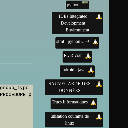
python
IDEs Integrated
Development
Environment
sfml - python C++
R , R-cran
android - java
SAUVEGARDE DES
group_type 
DONNÉES
PROCEDURE p
Trucs Informatiques
utlisation courante de
linux