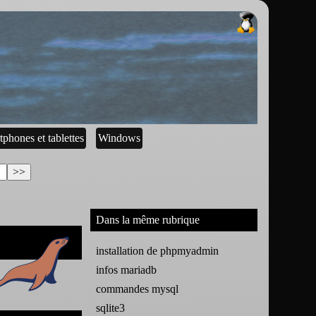
tphones et tablettes
Windows
Dans la même rubrique
installation de phpmyadmin
infos mariadb
commandes mysql
sqlite3