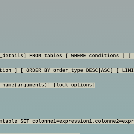
_details] FROM tables [ WHERE conditions ] [ 
tion ] [ ORDER BY order_type DESC|ASC] [ LIMI
_name(arguments)] [lock_options]
mtable SET colonne1=expression1,colonne2=expr