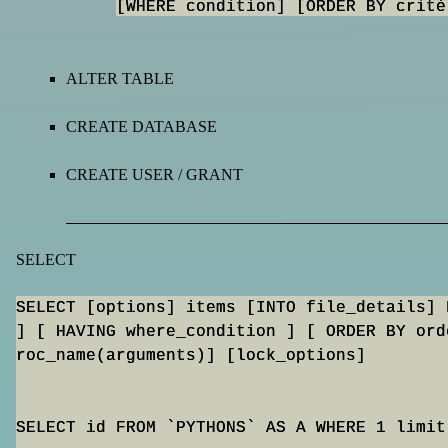
[WHERE condition] [ORDER BY critè
ALTER TABLE
CREATE DATABASE
CREATE USER / GRANT
SELECT
SELECT [options] items [INTO file_details] 
] [ HAVING where_condition ] [ ORDER BY ord
roc_name(arguments)] [lock_options]

SELECT id FROM `PYTHONS` AS A WHERE 1 limit 