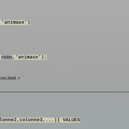
,'animaux')
visites
,
,'animaux');
ions.html
lonne2,colonne3,...)] VALUES