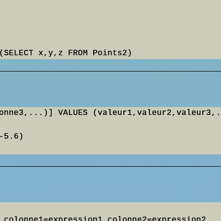
onne3,...)] VALUES (valeur1,valeur2,valeur3,.
5.6)

 colonne1=expression1,colonne2=expression2,..