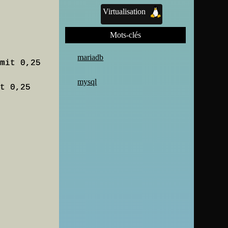
Virtualisation
Mots-clés
mariadb
mit 0,25

mysql
t 0,25
