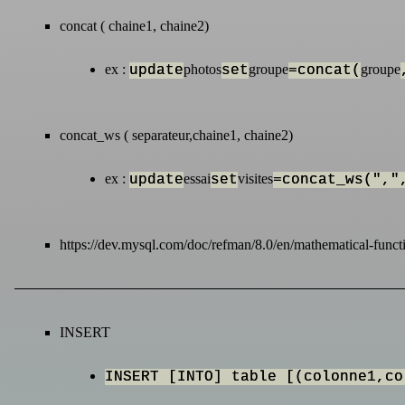
concat ( chaine1, chaine2)
ex :
photos
groupe
groupe
update
set
=concat(
concat_ws ( separateur,chaine1, chaine2)
ex :
essai
visites
update
set
=concat_ws(","
https://dev.mysql.com/doc/refman/8.0/en/mathematical-funct
INSERT
INSERT [INTO] table [(colonne1,co