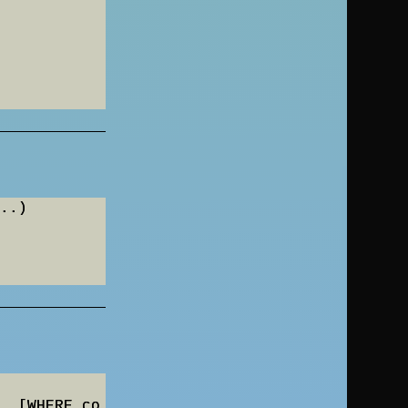
..)

. [WHERE co