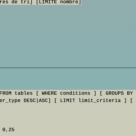
res de tri] [LIMITE nombre]
FROM tables [ WHERE conditions ] [ GROUPS BY 
er_type DESC|ASC] [ LIMIT limit_criteria ] [ 
0,25
