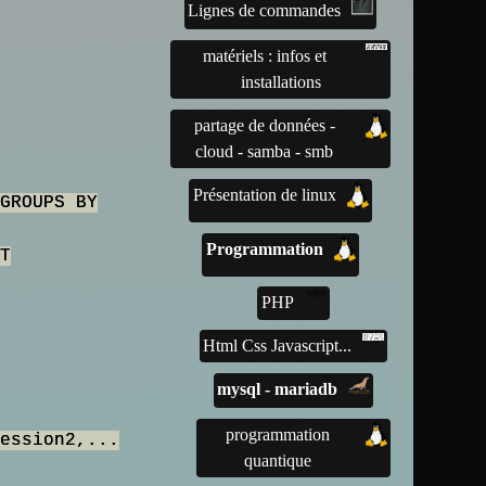
Lignes de commandes
matériels : infos et
installations
partage de données -
cloud - samba - smb
Présentation de linux
GROUPS BY
Programmation
T
PHP
Html Css Javascript...
mysql - mariadb
programmation
ession2,...
quantique