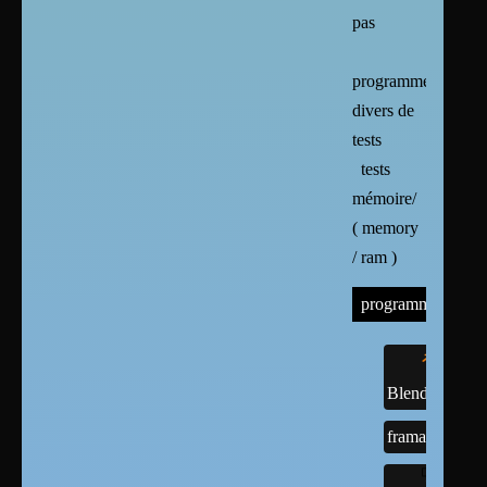
pas
programmes
divers de
tests
tests
mémoire/
( memory
/ ram )
programmes
Blender
framasoft