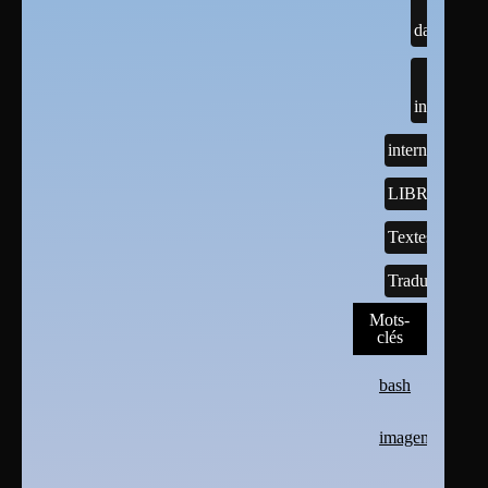
darktable
inkscape
internet
LIBREOFFI
Textes
Traductions
Mots-
clés
bash
imagemagick