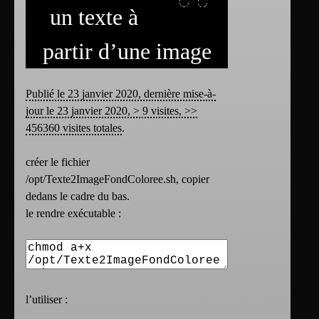
un texte à
partir d’une image
Publié le 23 janvier 2020, dernière mise-à-
jour le 23 janvier 2020, > 9 visites, >>
456360 visites totales
.
créer le fichier
/opt/Texte2ImageFondColoree.sh, copier
dedans le cadre du bas.
le rendre exécutable :
l’utiliser :