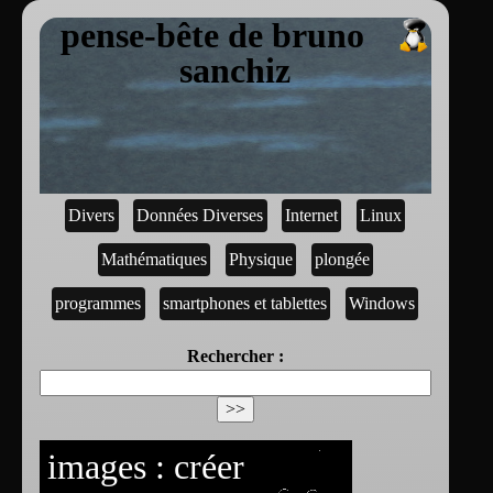
pense-bête de bruno
sanchiz
Divers
Données Diverses
Internet
Linux
Mathématiques
Physique
plongée
programmes
smartphones et tablettes
Windows
Rechercher :
images : créer