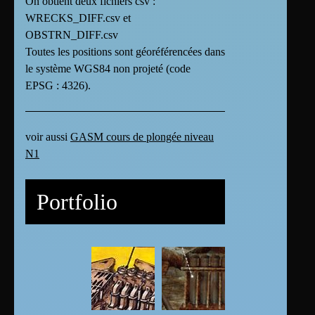
On obtient deux fichiers csv :
WRECKS_DIFF.csv et
OBSTRN_DIFF.csv
Toutes les positions sont géoréférencées dans
le système WGS84 non projeté (code
EPSG : 4326).
voir aussi
GASM cours de plongée niveau
N1
Portfolio