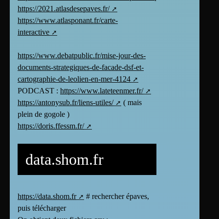
https://2021.atlasdesepaves.fr/
https://www.atlasponant.fr/carte-
interactive
https://www.debatpublic.fr/mise-jour-des-
documents-strategiques-de-facade-dsf-et-
cartographie-de-leolien-en-mer-4124
PODCAST :
https://www.lateteenmer.fr/
https://antonysub.fr/liens-utiles/
( mais
plein de gogole )
https://doris.ffessm.fr/
data.shom.fr
https://data.shom.fr
# rechercher épaves,
puis télécharger