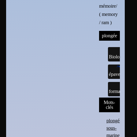
mémoire/
( memory
/ ram )
plongée
Biologie
épaves
formations
Mots-
clés
plongée
sous-
marine