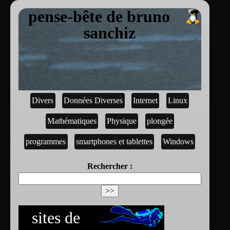
pense-bête de bruno
sanchiz
Divers
Données Diverses
Internet
Linux
Mathématiques
Physique
plongée
programmes
smartphones et tablettes
Windows
Rechercher :
sites de