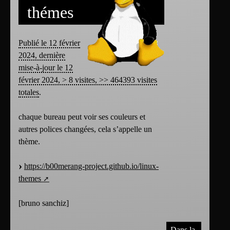
thémes
Publié le 12 février
2024, dernière
mise-à-jour le 12
février 2024, > 8 visites, >> 464393 visites
totales
.
chaque bureau peut voir ses couleurs et
autres polices changées, cela s’appelle un
thème.
https://b00merang-project.github.io/linux-
themes
[
bruno sanchiz
]
Dans la