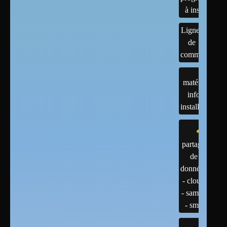
à installer
Lignes
de
commandes
matériels :
infos et
installations
partage
de
données
- cloud
- samba
- smb