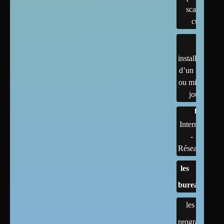
scanner,
cups
installation
d’un linux
ou mises à
jour
Internet
-
Réseaux
les
bureaux
les
programmes