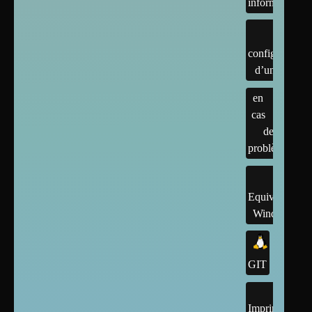
informatique
configuration
d’un linux
en
cas
de
problème
Equivalents
Windows
GIT
Imprimantes,