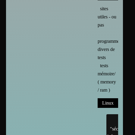
sites
utiles - ou
pas
programmes
divers de
tests
tests
mémoire/
( memory
/ ram )
Linux
"sécurité"