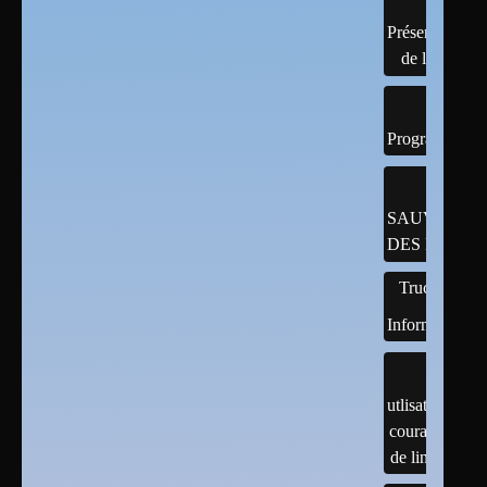
Présentation
de linux
Programmatio
SAUVEGAR
DES DONNÉ
Trucs
Informatiques
utlisation
courante
de linux