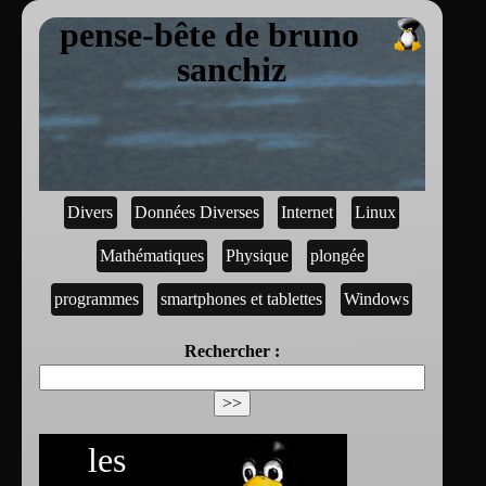
pense-bête de bruno
sanchiz
Divers
Données Diverses
Internet
Linux
Mathématiques
Physique
plongée
programmes
smartphones et tablettes
Windows
Rechercher :
les