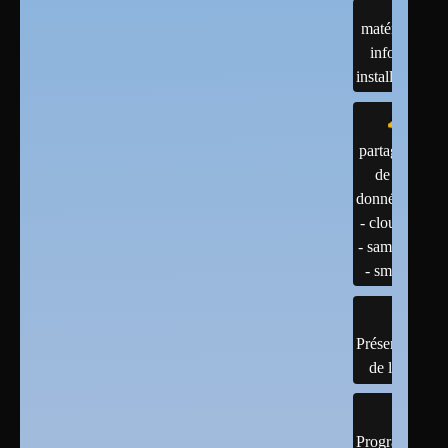
matériels :
infos et
installations
partage
de
données
- cloud
- samba
- smb
Présentation
de linux
Programmatio