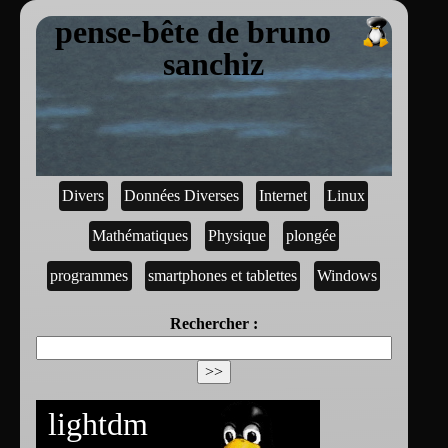
pense-bête de bruno
sanchiz
Divers
Données Diverses
Internet
Linux
Mathématiques
Physique
plongée
programmes
smartphones et tablettes
Windows
Rechercher :
lightdm