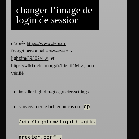
changer l’image de
login de session
d’après
https://www.debian-
fr.org/t/personnaliser-x-session-
lightdm/89302/4
, et
https://wiki.debian.org/fr/LightDM
, non
vérifié
installer lightdm-gtk-greeter-settings
sauvegarder le fichier au cas où :
cp
/etc/lightdm/lightdm-gtk-
greeter.conf .