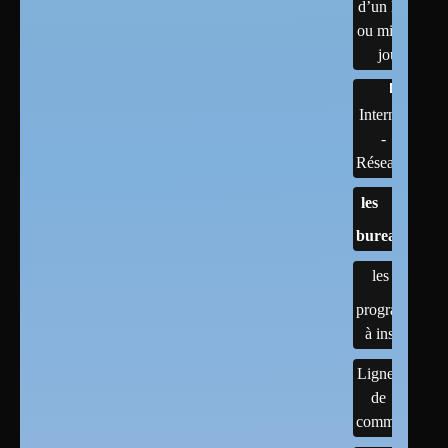
d’un linux
ou mises à
jour
Internet
-
Réseaux
les
bureaux
les
programmes
à installer
Lignes
de
commandes