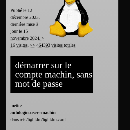
Publié le 12
décembre 2023,
dernière mise-à-
jour le 15
novembre 2024, >
16 visites, >> 464393 visites totales
.
démarrer sur le
compte machin, sans
mot de passe
mettre
autologin-user=machin
dans /etc/lightdm/lightdm.conf