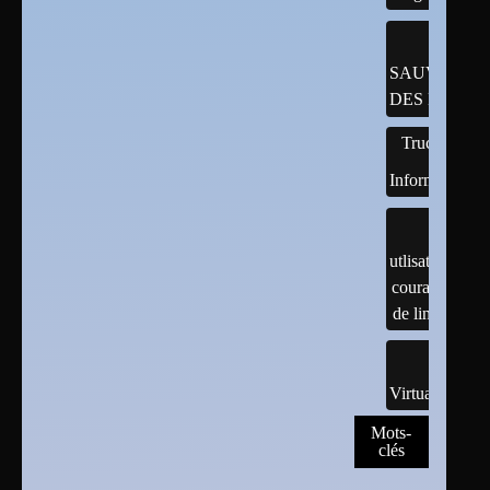
SAUVEGAR
DES DONNÉ
Trucs
Informatiques
utlisation
courante
de linux
Virtualisation
Mots-
clés