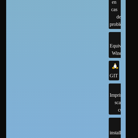
en
cas
de
problème
Equivalents
Windows
GIT
Imprimantes,
scanner,
cups
installation