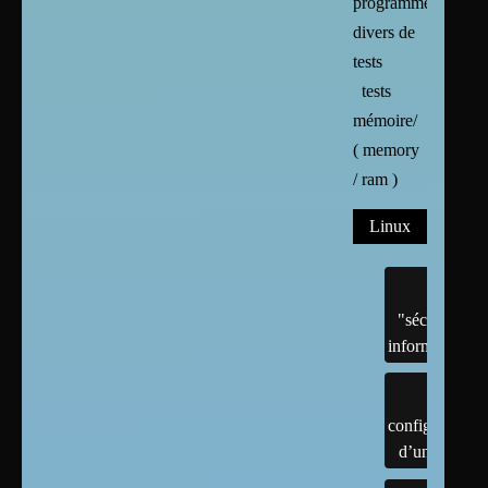
programmes
divers de
tests
tests
mémoire/
( memory
/ ram )
Linux
"sécurité"
informatique
configuration
d’un linux