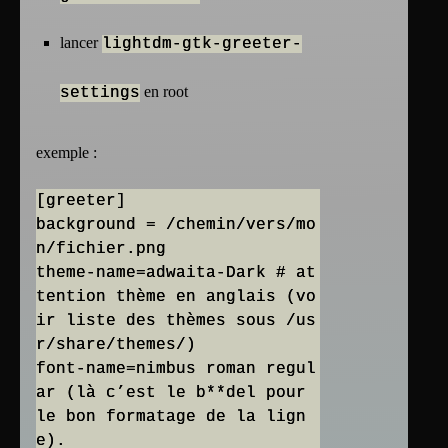
lancer
lightdm-gtk-greeter-
en root
settings
exemple :
[greeter]
background = /chemin/vers/mo
n/fichier.png
theme-name=adwaita-Dark # at
tention thème en anglais (vo
ir liste des thèmes sous /us
r/share/themes/)
font-name=nimbus roman regul
ar (là c’est le b**del pour
le bon formatage de la lign