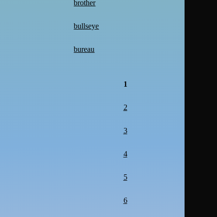
brother
bullseye
bureau
1
2
3
4
5
6