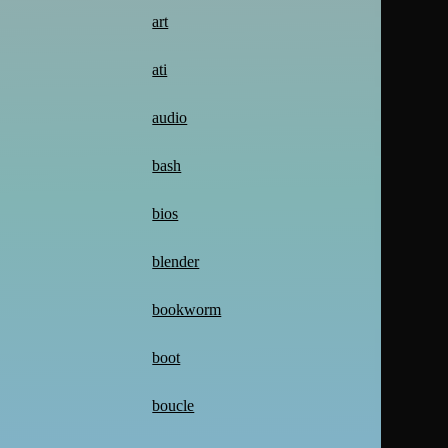
art
ati
audio
bash
bios
blender
bookworm
boot
boucle