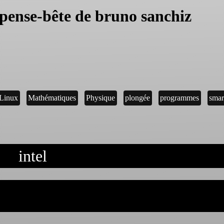
pense-bête de bruno sanchiz
Linux
Mathématiques
Physique
plongée
programmes
smar
intel