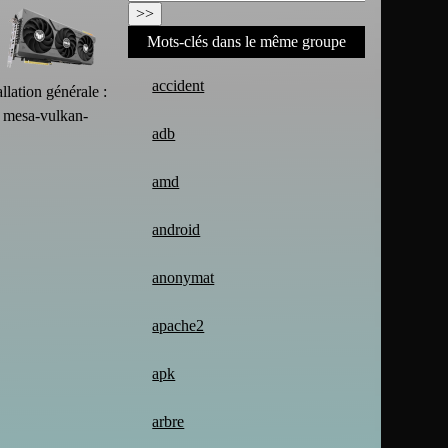
Mots-clés dans le même groupe
accident
llation générale :
s mesa-vulkan-
adb
amd
android
anonymat
apache2
apk
arbre