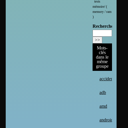
tests
mémoire/ (
memory / ram
)
Rechercher :
Mots-
clés
dans le
même
groupe
accident
adb
amd
android