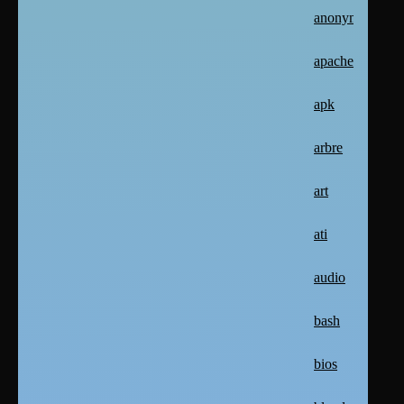
anonymat
apache2
apk
arbre
art
ati
audio
bash
bios