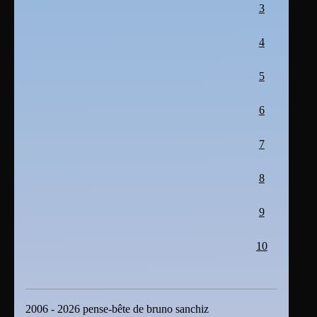
3
4
5
6
7
8
9
10
2006 - 2026 pense-bête de bruno sanchiz