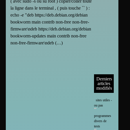
( avec sudo -s ou su root ) copier/coller toute
la ligne dans le terminal , ( puis touche `` ) :
echo -e "deb https://deb.debian.org/debian
bookworm main contrib non-free non-free-
firmware\ndeb https://deb.debian.org/debian
bookworm-updates main contrib non-free
non-free-firmware\ndeb (…)
Derniers
articles
modifiés
sites utiles -
ou pas
programmes
divers de
tests