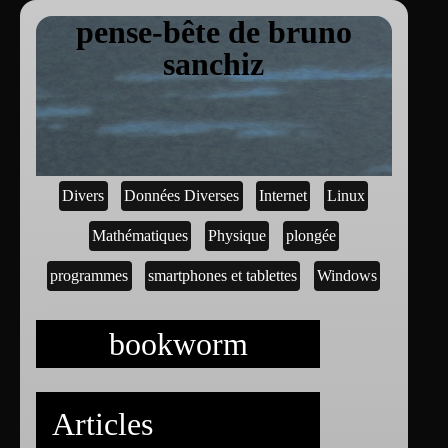
pense-bête de bruno
sanchiz
Divers
Données Diverses
Internet
Linux
Mathématiques
Physique
plongée
programmes
smartphones et tablettes
Windows
bookworm
Articles