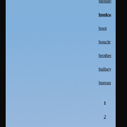
blender
bookworm
boot
boucle
brother
bullseye
bureau
1
2