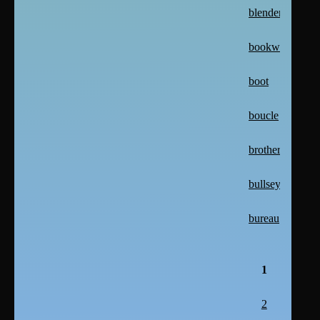
blender
bookworm
boot
boucle
brother
bullseye
bureau
1
2