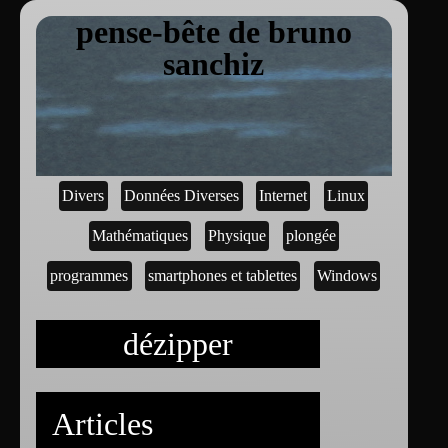
pense-bête de bruno
sanchiz
Divers
Données Diverses
Internet
Linux
Mathématiques
Physique
plongée
programmes
smartphones et tablettes
Windows
dézipper
Articles