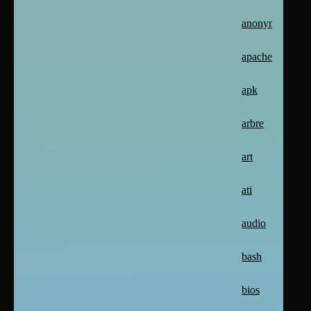
anonymat
apache2
apk
arbre
art
ati
audio
bash
bios