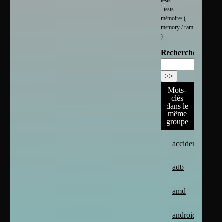
tests
tests
mémoire/ (
memory / ram
)
Rechercher :
Mots-
clés
dans le
même
groupe
accident
adb
amd
android