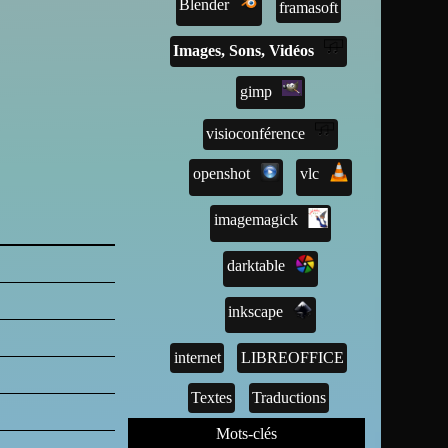
Blender
framasoft
Images, Sons, Vidéos
gimp
visioconférence
openshot
vlc
imagemagick
darktable
inkscape
internet
LIBREOFFICE
Textes
Traductions
Mots-clés