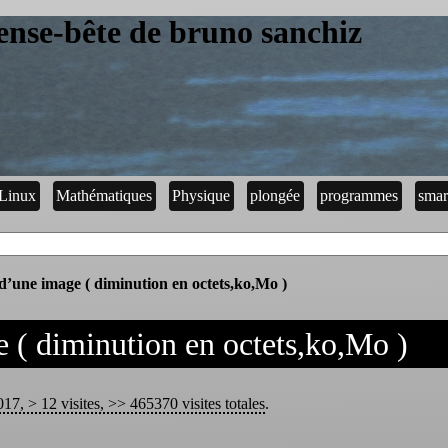
ense-bête de bruno sanchiz
Linux
Mathématiques
Physique
plongée
programmes
smar
 d’une image ( diminution en octets,ko,Mo )
e ( diminution en octets,ko,Mo )
17, > 12 visites, >> 465370 visites totales
.