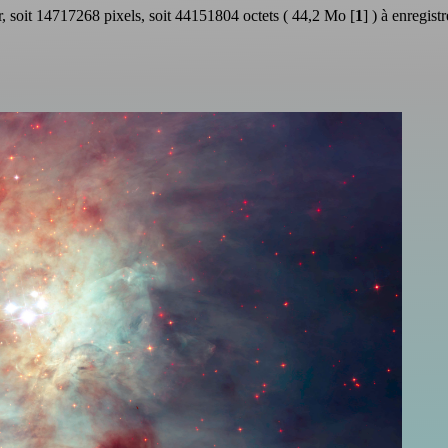
r, soit 14717268 pixels, soit 44151804 octets ( 44,2 Mo
[
1
]
) à enregist