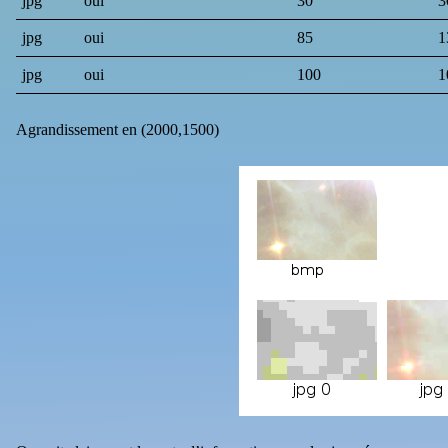
jpg
oui
30
3
jpg
oui
85
1
jpg
oui
100
1
Agrandissement en (2000,1500)