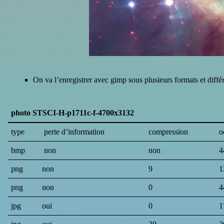
On va l’enregistrer avec gimp sous plusieurs formats et diffé
photo STSCI-H-p1711c-f-4700x3132
type
perte d’information
compression
o
bmp
non
non
4
png
non
9
1
png
non
0
4
jpg
oui
0
1