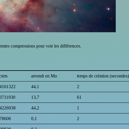
rentes compressions pour voir les différences.
ctets
arrondi en Mo
temps de création (secondes)
4161322
44,1
2
3711930
13,7
61
4226938
44,2
1
78606
0,1
2