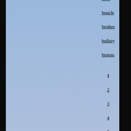
boucle
brother
bullseye
bureau
1
2
3
4