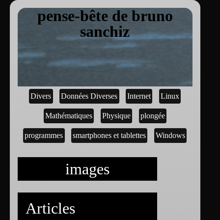
pense-bête de bruno
sanchiz
Divers
Données Diverses
Internet
Linux
Mathématiques
Physique
plongée
programmes
smartphones et tablettes
Windows
images
Articles