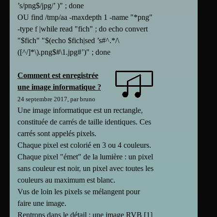
’s/png$/jpg/’ )" ; done
OU find /tmp/aa -maxdepth 1 -name "*png"
-type f |while read "fich" ; do echo convert
"$fich" "$(echo $fich|sed ’s#^.*/\
([^/]*\).png$#\1.jpg#’)" ; done
Comment est enregistrée
une image informatique ?
24 septembre 2017, par bruno
Une image informatique est un rectangle,
constituée de carrés de taille identiques. Ces
carrés sont appelés pixels.
Chaque pixel est colorié en 3 ou 4 couleurs.
Chaque pixel "émet" de la lumière : un pixel
sans couleur est noir, un pixel avec toutes les
couleurs au maximum est blanc.
Vus de loin les pixels se mélangent pour
faire une image.
Rentrons dans le détail : une image RVB [1]