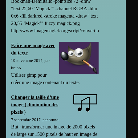
Bookman-DemiItalic -pointsize 72 -draw
"text 25,60 ’Magick’" -channel RGBA -blur
0x6 -fill darkred -stroke magenta -draw "text
20,55 ’Magick’" fuzzy-magick.png
http://www.imagemagick.org/script/convert.php
Faire une image avec
du texte
19 novembre 2014, par
bruno
Utiliser gimp pour
créer une image contenant du texte.
Changer la taille d’une
image ( diminution des
pixels )
7 septembre 2017, par bruno
But : transformer une image de 2000 pixels
de large sur 1500 pixels de haut en image de