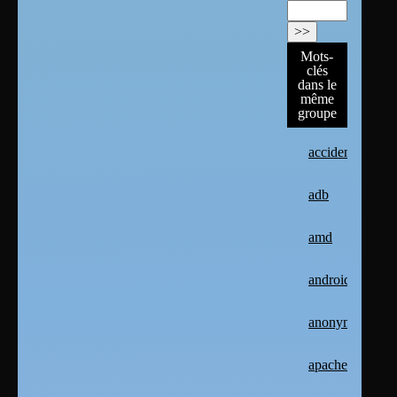
Mots-
clés
dans le
même
groupe
accident
adb
amd
android
anonymat
apache2