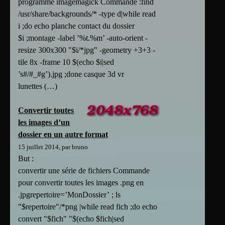
programme imagemagick Commande :find
/usr/share/backgrounds/* -type d|while read
i ;do echo planche contact du dossier
$i ;montage -label ’%t.%m’ -auto-orient -
resize 300x300 "$i/*jpg" -geometry +3+3 -
tile 8x -frame 10 $(echo $i|sed
’s#/#_#g’).jpg ;done casque 3d vr
lunettes (…)
Convertir toutes
les images d’un
dossier en un autre format
15 juillet 2014, par bruno
But :
convertir une série de fichiers Commande
pour convertir toutes les images .png en
.jpgrepertoire=’MonDossier’ ; ls
"$repertoire"/*png |while read fich ;do echo
convert "$fich" "$(echo $fich|sed