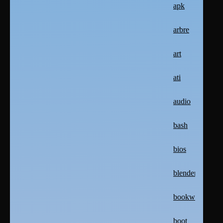
apk
arbre
art
ati
audio
bash
bios
blender
bookworm
boot