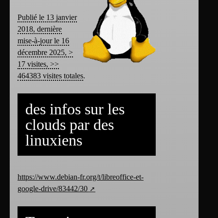
Publié le 13 janvier
2018, dernière
mise-à-jour le 16
décembre 2025, >
17 visites, >>
464383 visites totales
.
des infos sur les
clouds par des
linuxiens
https://www.debian-fr.org/t/libreoffice-et-
google-drive/83442/30