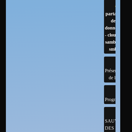
partage
de
données
- cloud -
samba -
smb
Présentation
de linux
Programmatio
SAUVEGAR
DES DONNÉ