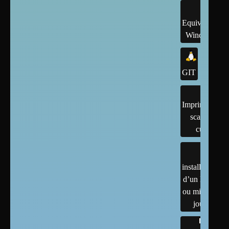
Equivalents
Windows
GIT
Imprimantes,
scanner,
cups
installation
d’un linux
ou mises à
jour