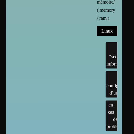
mémoire/
( memory
/ ram )
Linux
"sécurité"
informatique
configuration
d’un linux
en
cas
de
problème