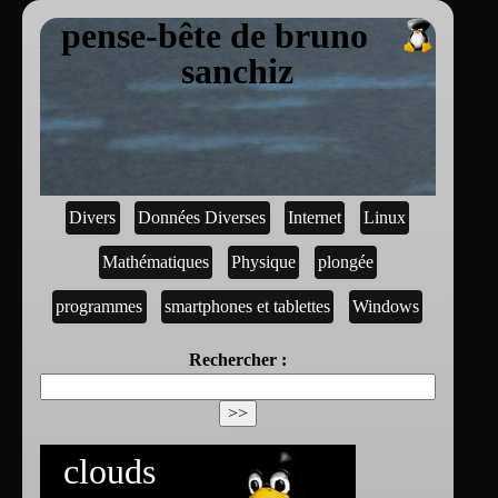
pense-bête de bruno
sanchiz
Divers
Données Diverses
Internet
Linux
Mathématiques
Physique
plongée
programmes
smartphones et tablettes
Windows
Rechercher :
clouds