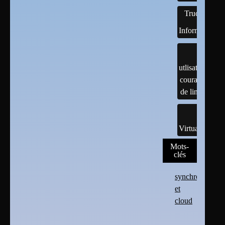
Trucs
Informatiques
utlisation
courante
de linux
Virtualisation
Mots-
clés
synchronisation
et
cloud