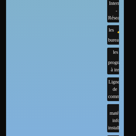
Internet
-
Réseaux
les
bureaux
les
programmes
à installer
Lignes
de
commandes
matériels :
infos et
installations